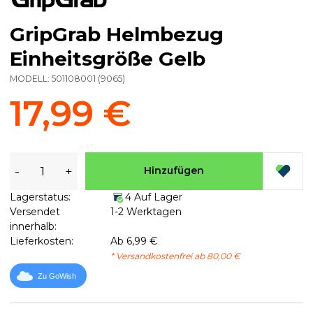
GripGrab Helmbezug
Einheitsgröße Gelb
MODELL:
501108001
(
9065
)
17,99 €
-
+
Hinzufügen
Lagerstatus:
4 Auf Lager
Versendet
1-2 Werktagen
innerhalb:
Lieferkosten:
Ab 6,99 €
* Versandkostenfrei ab 80,00 €
Zu GoWish