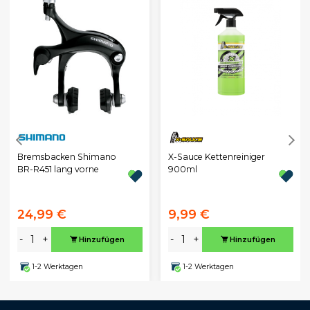
X-Sauce Kettenreiniger
Bremsbacken Shimano
900ml
BR-R451 lang vorne
24,99 €
9,99 €
-
+
-
+
Hinzufügen
Hinzufügen
1-2 Werktagen
1-2 Werktagen