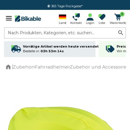
365 Tage Rückgabe*
0
Land
Kontakt
Login
Liste
Warenkorb
Nach Produkten, Kategorien, etc. suchen...
Vorrätige Artikel werden heute versendet
Preisga
Bestelle in:
03h 53m 14s
Wir matc
Zubehör
Fahrradhelme
Zubehör und Accessoires
Home