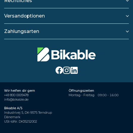
Rechtliches
Versandoptionen
Zahlungsarten
Wir helfen dir gern
Öffnungszeiten
+49 800 0009478
Montag - Freitag
09:00 - 16:00
info@bikable.de
Bikable A/S
Industrivej 5, DK-9575 Terndrup
Dänemark
USt-IdNr. DK35252002