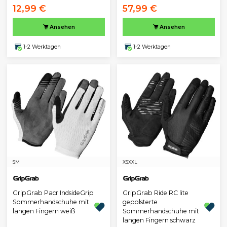
12,99 €
57,99 €
Ansehen
Ansehen
1-2 Werktagen
1-2 Werktagen
S
M
XS
XXL
GripGrab Pacr IndsideGrip
GripGrab Ride RC lite
Sommerhandschuhe mit
gepolsterte
langen Fingern weiß
Sommerhandschuhe mit
langen Fingern schwarz