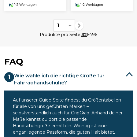
1-2 Werktagen
1-2 Werktagen
1
Produkte pro Seite:
32
64
96
FAQ
Wie wähle ich die richtige Größe für
1
Fahrradhandschuhe?
Auf unserer Guide-Seite findest du Größentabellen
für alle von uns geführten Marken –
selbstverständlich auch für GripGrab. Anhand deiner
Maße kannst du dort die passende
Handschuhgröße ermitteln. Wichtig ist eine
enganliegende Passform, die guten Halt bietet,