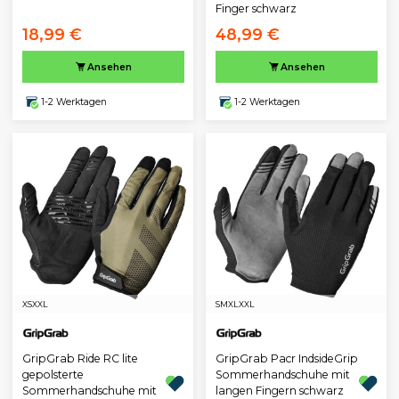
Finger schwarz
18,99 €
48,99 €
Ansehen
Ansehen
1-2 Werktagen
1-2 Werktagen
XS
XXL
S
M
XL
XXL
GripGrab Ride RC lite
GripGrab Pacr IndsideGrip
gepolsterte
Sommerhandschuhe mit
Sommerhandschuhe mit
langen Fingern schwarz