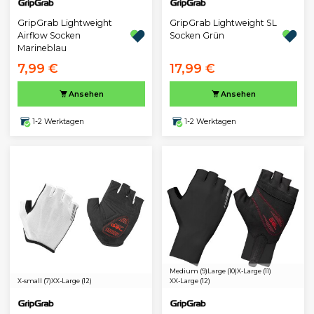
GripGrab Lightweight
GripGrab Lightweight SL
Airflow Socken
Socken Grün
Marineblau
7,99 €
17,99 €
Ansehen
Ansehen
1-2 Werktagen
1-2 Werktagen
Medium (9)
Large (10)
X-Large (11)
X-small (7)
XX-Large (12)
XX-Large (12)