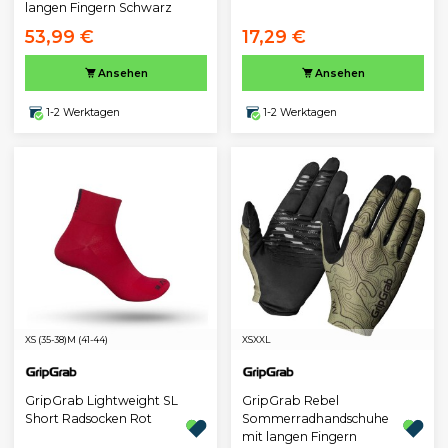
langen Fingern Schwarz
53,99 €
17,29 €
Ansehen
Ansehen
1-2 Werktagen
1-2 Werktagen
XS (35-38)
M (41-44)
XS
XXL
GripGrab Lightweight SL
GripGrab Rebel
Short Radsocken Rot
Sommerradhandschuhe
mit langen Fingern