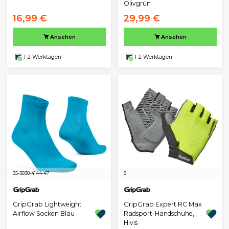
Olivgrün
16,99 €
29,99 €
Ansehen
Ansehen
1-2 Werktagen
1-2 Werktagen
35-38
38-41
44-47
S
GripGrab Lightweight
GripGrab Expert RC Max
Airflow Socken Blau
Radsport-Handschuhe,
Hivis