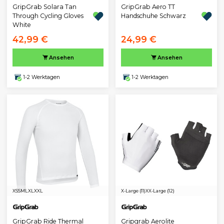
GripGrab Solara Tan
GripGrab Aero TT
Through Cycling Gloves
Handschuhe Schwarz
White
42,99 €
24,99 €
Ansehen
Ansehen
1-2 Werktagen
1-2 Werktagen
XS
S
M
L
XL
XXL
X-Large (11)
XX-Large (12)
GripGrab Ride Thermal
Gripgrab Aerolite