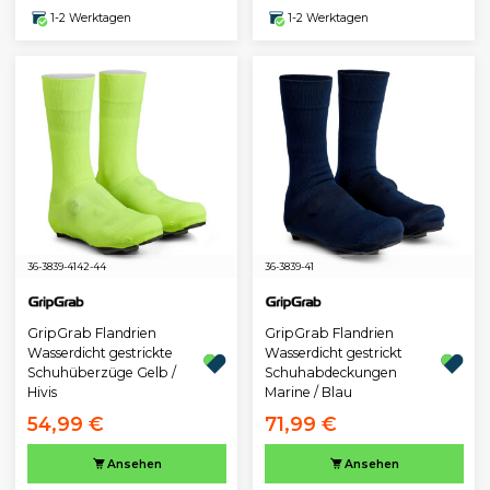
1-2 Werktagen
1-2 Werktagen
36-38
39-41
42-44
36-38
39-41
GripGrab Flandrien
GripGrab Flandrien
Wasserdicht gestrickte
Wasserdicht gestrickt
Schuhüberzüge Gelb /
Schuhabdeckungen
Hivis
Marine / Blau
54,99 €
71,99 €
Ansehen
Ansehen