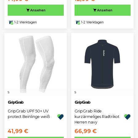
Ansehen
Ansehen
1-2 Werktagen
1-2 Werktagen
S
S
GripGrab UPF 50+ UV
GripGrab Ride
protect Beinlinge weiß
kurzärmeliges Radtrikot
Herren navy
41,99 €
66,99 €