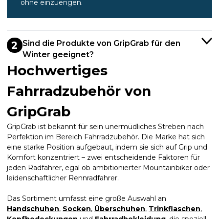
ohne einzuengen.
Sind die Produkte von GripGrab für den
2
Winter geeignet?
Hochwertiges
Fahrradzubehör von
GripGrab
GripGrab ist bekannt für sein unermüdliches Streben nach
Perfektion im Bereich Fahrradzubehör. Die Marke hat sich
eine starke Position aufgebaut, indem sie sich auf Grip und
Komfort konzentriert – zwei entscheidende Faktoren für
jeden Radfahrer, egal ob ambitionierter Mountainbiker oder
leidenschaftlicher Rennradfahrer.
Das Sortiment umfasst eine große Auswahl an
Handschuhen
,
Socken
,
Überschuhen
,
Trinkflaschen
,
Kopfbedeckungen
und
Fahrradbekleidung
, die speziell