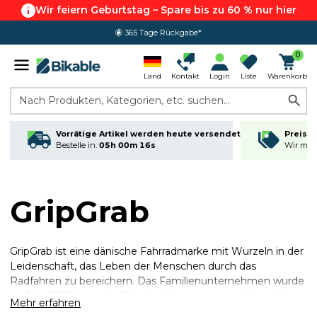
Wir feiern Geburtstag – Spare bis zu 60 % nur hier
365 Tage Rückgabe*
0
Land
Kontakt
Login
Liste
Warenkorb
Nach Produkten, Kategorien, etc. suchen...
Vorrätige Artikel werden heute versendet
Preisga
Bestelle in:
05h 00m 15s
Wir matc
GripGrab
GripGrab ist eine dänische Fahrradmarke mit Wurzeln in der
Leidenschaft, das Leben der Menschen durch das
Radfahren zu bereichern. Das Familienunternehmen wurde
im Jahr 2000 von den Brüdern Krøyer gegründet und ist
Mehr erfahren
heute im skandinavischen Klima verwurzelt - geprägt von