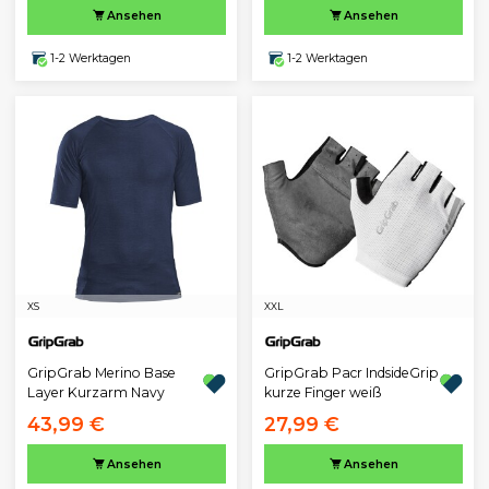
Ansehen
Ansehen
1-2 Werktagen
1-2 Werktagen
XS
XXL
GripGrab Merino Base
GripGrab Pacr IndsideGrip
Layer Kurzarm Navy
kurze Finger weiß
43,99 €
27,99 €
Ansehen
Ansehen