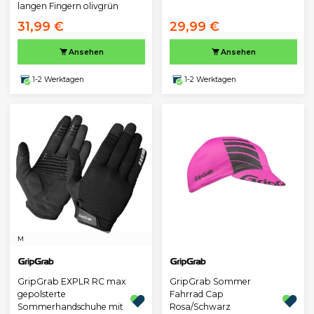
langen Fingern olivgrün
31,99 €
29,99 €
Ansehen
Ansehen
1-2 Werktagen
1-2 Werktagen
M
GripGrab EXPLR RC max
GripGrab Sommer
gepolsterte
Fahrrad Cap
Sommerhandschuhe mit
Rosa/Schwarz