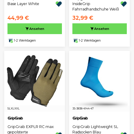
Base Layer White
InsideGrip
Fahrradhandschuhe Weiß
44,99 €
32,99 €
Ansehen
Ansehen
1-2 Werktagen
1-2 Werktagen
S
L
XL
XXL
35-38
38-41
44-47
GripGrab EXPLR RC max
GripGrab Lightweight SL
gepolsterte
Radsocken Blau