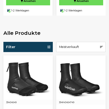
Ansehen
Ansehen
1-2 Werktagen
1-2 Werktagen
Alle Produkte
Filter
Meistverkauft
39
43
45
49
39
41
43
45
47
49