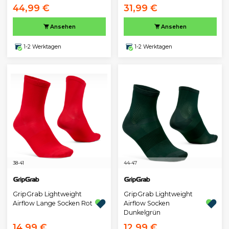
44,99 €
31,99 €
Ansehen
Ansehen
1-2 Werktagen
1-2 Werktagen
38-41
44-47
GripGrab Lightweight
GripGrab Lightweight
Airflow Lange Socken Rot
Airflow Socken
Dunkelgrün
14,99 €
12,99 €