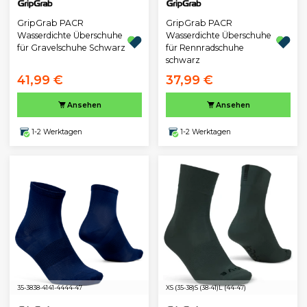
GripGrab PACR
GripGrab PACR
Wasserdichte Überschuhe
Wasserdichte Überschuhe
für Gravelschuhe Schwarz
für Rennradschuhe
schwarz
41,99 €
37,99 €
Ansehen
Ansehen
1-2 Werktagen
1-2 Werktagen
35-38
38-41
41-44
44-47
XS (35-38)
S (38-41)
L (44-47)