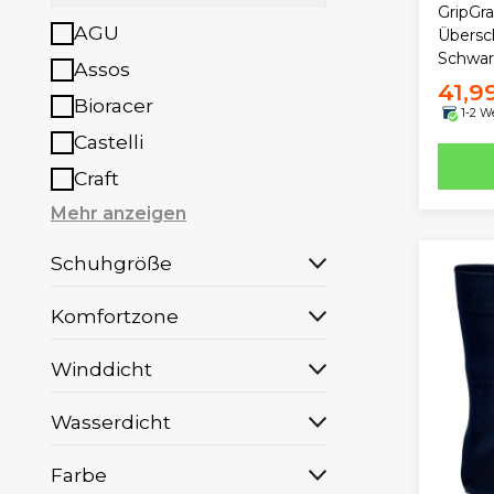
GripGr
AGU
Übersc
Schwa
Assos
41,9
Bioracer
1-2 W
Castelli
Craft
Mehr anzeigen
Schuhgröße
Komfortzone
Winddicht
Wasserdicht
Farbe