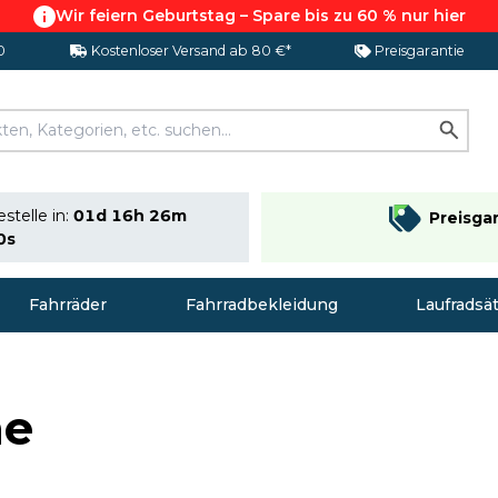
Wir feiern Geburtstag – Spare bis zu 60 % nur hier
0
Kostenloser Versand ab 80 €*
Preisgarantie
stelle in:
01d 16h 26m
Preisga
9s
Fahrräder
Fahrradbekleidung
Laufradsä
he