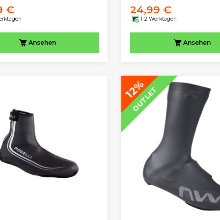
9 €
24,99 €
erktagen
1-2 Werktagen
Ansehen
Ansehen
12%
OUTLET