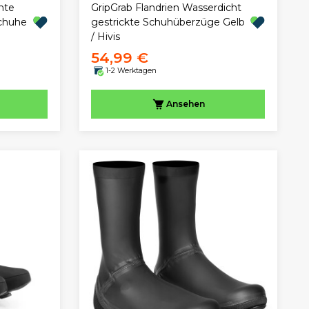
hte
GripGrab Flandrien Wasserdicht
chuhe
gestrickte Schuhüberzüge Gelb
/ Hivis
54,99 €
1-2 Werktagen
Ansehen