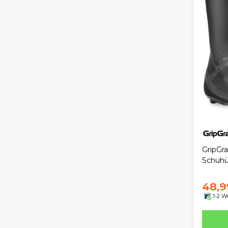
GripGr
Schuhü
48,9
1-2 W