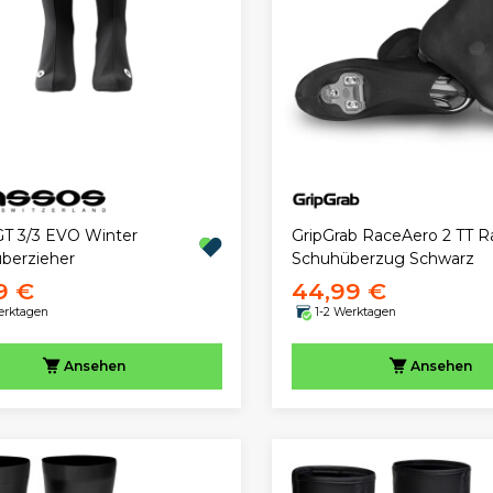
GT 3/3 EVO Winter
GripGrab RaceAero 2 TT 
berzieher
Schuhüberzug Schwarz
9 €
44,99 €
erktagen
1-2 Werktagen
Ansehen
Ansehen