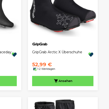
Raceday
GripGrab Arctic X Überschuhe
52,99 €
1-2 Werktagen
Ansehen