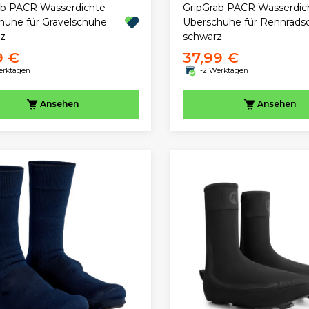
ab PACR Wasserdichte
GripGrab PACR Wasserdic
huhe für Gravelschuhe
Überschuhe für Rennrads
rz
schwarz
9 €
37,99 €
erktagen
1-2 Werktagen
Ansehen
Ansehen