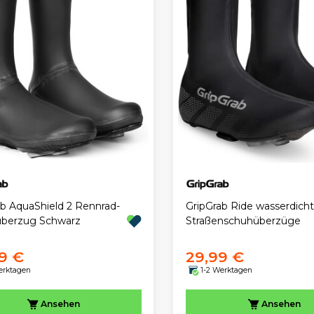
ab AquaShield 2 Rennrad-
GripGrab Ride wasserdich
berzug Schwarz
Straßenschuhüberzüge
9 €
29,99 €
erktagen
1-2 Werktagen
Ansehen
Ansehen