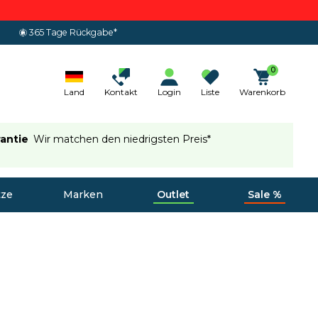
365 Tage Rückgabe*
0
Land
Kontakt
Login
Liste
Warenkorb
rantie
Wir matchen den niedrigsten Preis*
tze
Marken
Outlet
Sale %