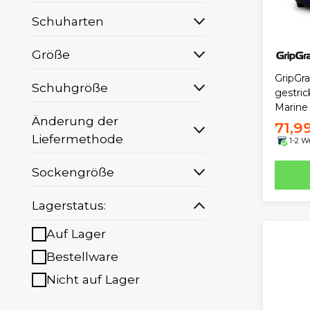
Schuharten
Größe
GripGr
Schuhgröße
gestri
Marine 
Änderung der
71,9
Liefermethode
1-2 W
Sockengröße
Lagerstatus:
Auf Lager
Bestellware
Nicht auf Lager