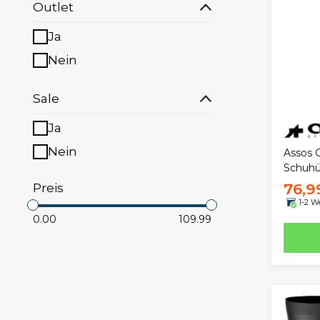
Outlet
Ja
Nein
Sale
Ja
Nein
Assos 
Schuhü
Preis
76,9
1-2 W
0.00
109.99