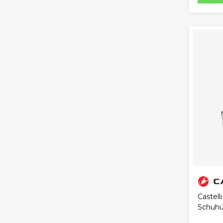
Castell
Schuhü