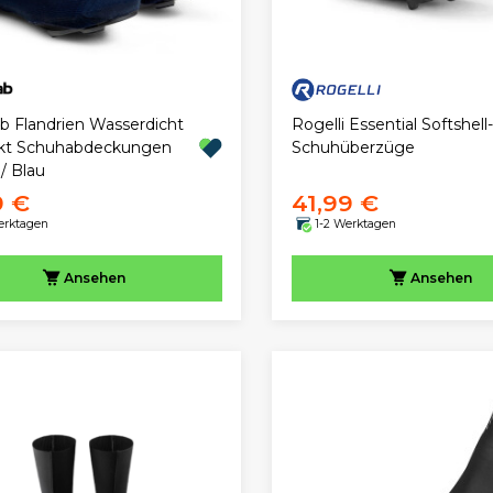
ab Flandrien Wasserdicht
Rogelli Essential Softshell-
ckt Schuhabdeckungen
Schuhüberzüge
/ Blau
9 €
41,99 €
erktagen
1-2 Werktagen
Ansehen
Ansehen