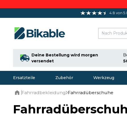
4.8 von 5.
Deine Bestellung wird morgen
Be
versendet
4
Ersatzteile
Zubehör
Werkzeug
Fahrradbekleidung
Fahrradüberschuhe
Home
Fahrradüberschu