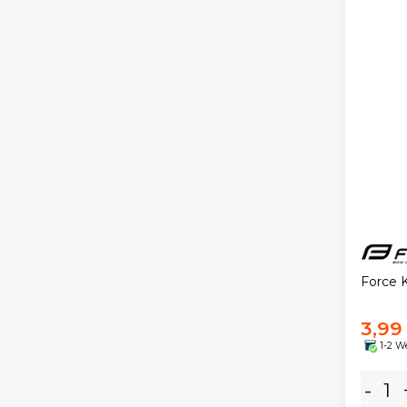
Force 
3,99
1-2 W
-