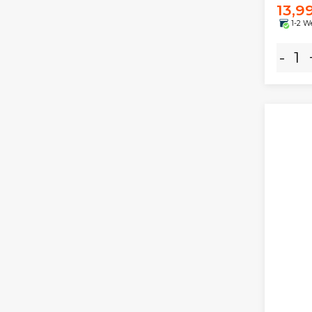
13,9
1-2 W
-