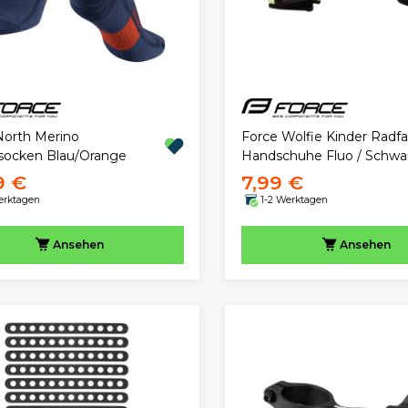
North Merino
Force Wolfie Kinder Radf
socken Blau/Orange
Handschuhe Fluo / Schwa
9 €
7,99 €
erktagen
1-2 Werktagen
Ansehen
Ansehen