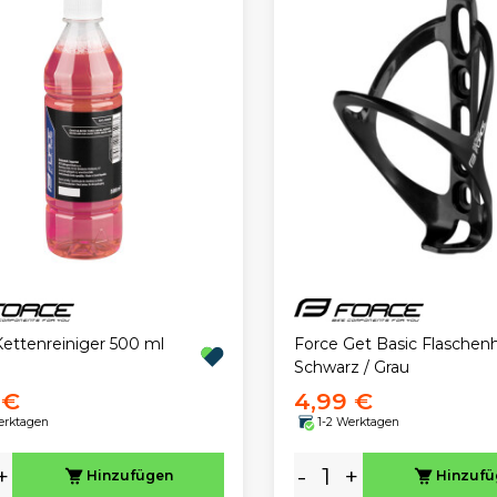
Kettenreiniger 500 ml
Force Get Basic Flaschenh
Schwarz / Grau
 €
4,99 €
erktagen
1-2 Werktagen
+
-
+
Hinzufügen
Hinzuf