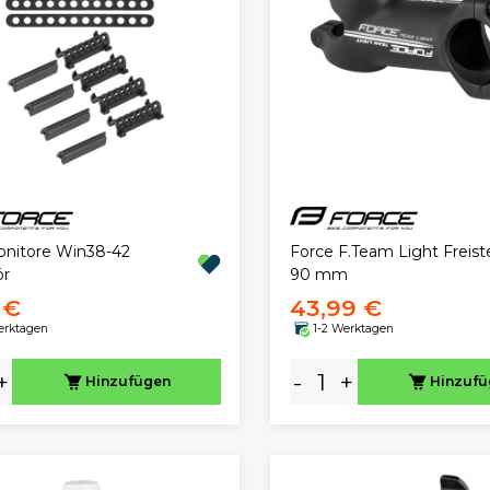
onitore Win38-42
Force F.Team Light Freis
ör
90 mm
 €
43,99 €
erktagen
1-2 Werktagen
+
-
+
Hinzufügen
Hinzuf