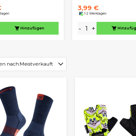
€
3,99 €
ktagen
1-2 Werktagen
-
+
Hinzufügen
Hinzufü
ren nach:
Meistverkauft