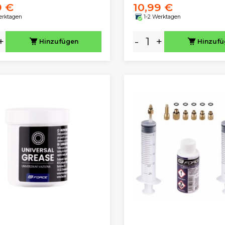
9 €
10,99 €
erktagen
1-2 Werktagen
+
-
+
Hinzufügen
Hinzuf