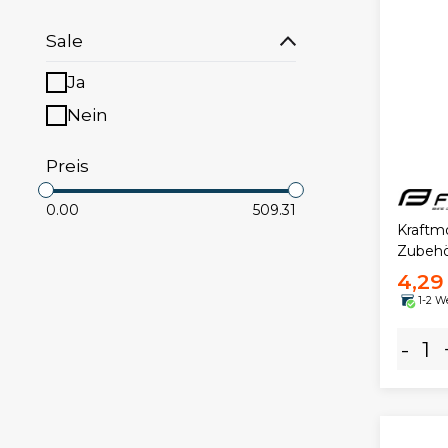
Sale
Ja
Nein
Preis
0.00
509.31
Kraftm
Zubeh
4,29
1-2 W
-