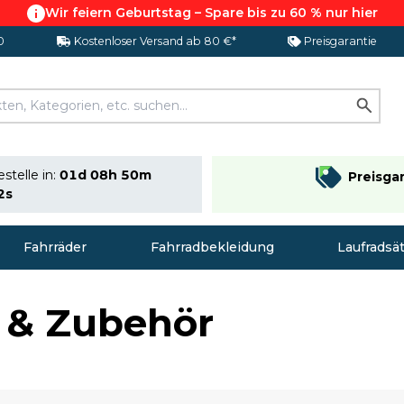
Wir feiern Geburtstag – Spare bis zu 60 % nur hier
0
Kostenloser Versand ab 80 €*
Preisgarantie
stelle in:
01d 08h 50m
Preisga
1s
Fahrräder
Fahrradbekleidung
Laufradsä
e & Zubehör