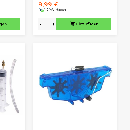
8,99 €
1-2 Werktagen
-
+
ügen
Hinzufügen