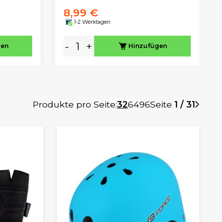
8,99 €
1-2 Werktagen
-
+
gen
Hinzufügen
Produkte pro Seite:
32
64
96
Seite
1 / 31