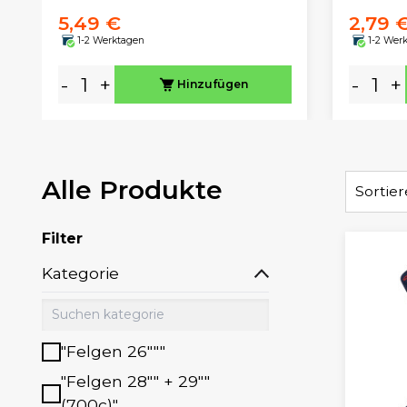
5,49 €
2,79 
1-2 Werktagen
1-2 Wer
-
+
-
+
Hinzufügen
Alle Produkte
Sortie
Filter
Kategorie
"Felgen 26"""
"Felgen 28"" + 29""
(700c)"