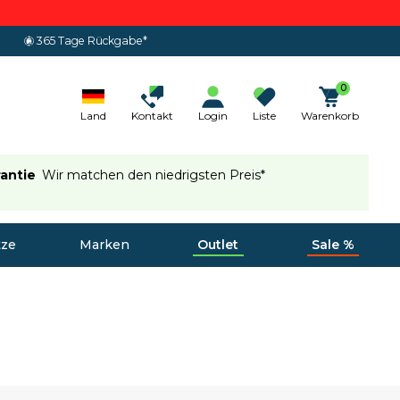
365 Tage Rückgabe*
0
Land
Kontakt
Login
Liste
Warenkorb
rantie
Wir matchen den niedrigsten Preis*
tze
Marken
Outlet
Sale %