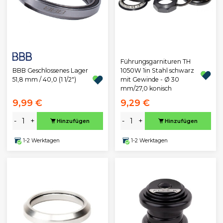
Führungsgarnituren TH
BBB Geschlossenes Lager
1050W 1in Stahl schwarz
51,8 mm / 40,0 (1 1/2")
mit Gewinde - Ø 30
mm/27,0 konisch
9,99 €
9,29 €
-
+
-
+
Hinzufügen
Hinzufügen
1-2 Werktagen
1-2 Werktagen