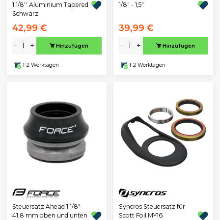
1/8" - 1,5"
1 1/8'' Aluminium Tapered
Schwarz
42,99 €
39,99 €
-
+
-
+
Hinzufügen
Hinzufügen
1-2 Werktagen
1-2 Werktagen
Steuersatz Ahead 1 1/8"
Syncros Steuersatz für
41,8 mm oben und unten
Scott Foil MY16