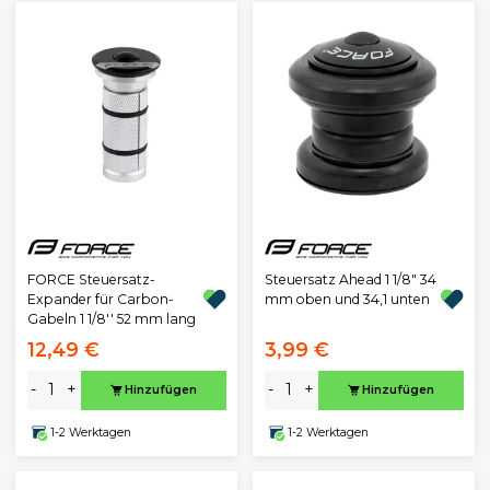
FORCE Steuersatz-
Steuersatz Ahead 1 1/8" 34
Expander für Carbon-
mm oben und 34,1 unten
Gabeln 1 1/8'' 52 mm lang
12,49 €
3,99 €
-
+
-
+
Hinzufügen
Hinzufügen
1-2 Werktagen
1-2 Werktagen