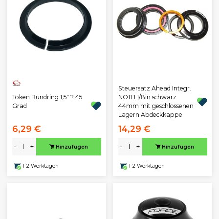
Steuersatz Ahead Integr.
Token Bundring 1,5" ? 45
NO11 1 1/8in schwarz
Grad
44mm mit geschlossenen
Lagern Abdeckkappe
6,29 €
14,29 €
-
+
-
+
Hinzufügen
Hinzufügen
1-2 Werktagen
1-2 Werktagen