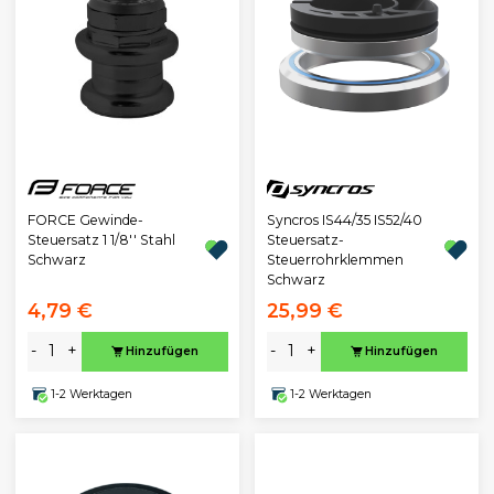
FORCE Gewinde-
Syncros IS44/35 IS52/40
Steuersatz 1 1/8'' Stahl
Steuersatz-
Schwarz
Steuerrohrklemmen
Schwarz
4,79 €
25,99 €
-
+
-
+
Hinzufügen
Hinzufügen
1-2 Werktagen
1-2 Werktagen