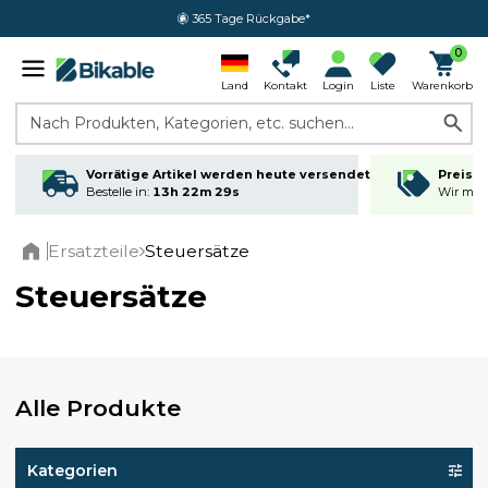
365 Tage Rückgabe*
0
Land
Kontakt
Login
Liste
Warenkorb
Nach Produkten, Kategorien, etc. suchen...
Vorrätige Artikel werden heute versendet
Preisga
Bestelle in:
13h 22m 28s
Wir matc
Ersatzteile
Steuersätze
Home
Steuersätze
Alle Produkte
Kategorien