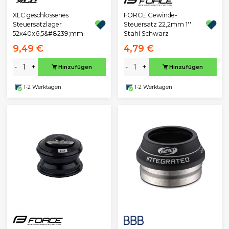
XLC geschlossenes
FORCE Gewinde-
Steuersatzlager
Steuersatz 22,2mm 1''
52x40x6,5&#8239;mm
Stahl Schwarz
9,49 €
4,79 €
-
+
-
+
Hinzufügen
Hinzufügen
1-2 Werktagen
1-2 Werktagen