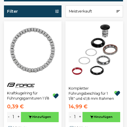
Filter
Meistverkauft
Kompletter
Kraftkugelring für
Führungsbeschlag für 1
Führungsgarnituren 1 1/8
1/8" und 41,8 mm Rahmen
0,39 €
14,99 €
-
+
-
+
Hinzufügen
Hinzufügen