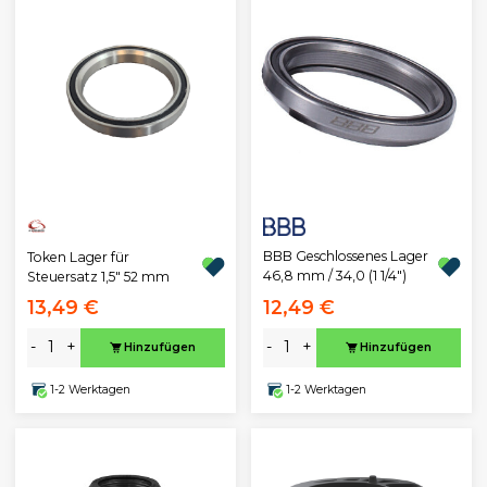
BBB Geschlossenes Lager
Token Lager für
46,8 mm / 34,0 (1 1/4")
Steuersatz 1,5" 52 mm
13,49 €
12,49 €
-
+
-
+
Hinzufügen
Hinzufügen
1-2 Werktagen
1-2 Werktagen