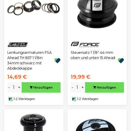
Lenkungsarmaturen FSA
Steuersatz 1 1/8" 44 mm
Ahead TH 857 1 1/8in
oben und unten 15 Ahead
34mm schwarz mit
Abdeckkappe
14,69 €
19,99 €
-
+
-
+
Hinzufügen
Hinzufügen
1-2 Werktagen
1-2 Werktagen