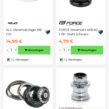
XLC-Steuersatzlager BB-
FORCE Steuersatz AHEAD
C01
1 1/8'' Stahl Schwarz
14,99 €
4,79 €
-
+
-
+
Hinzufügen
Hinzufügen
1-2 Werktagen
1-2 Werktagen
1", 22.2/34.0/26.4 mm