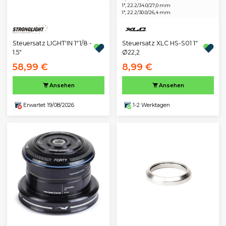
1", 22.2/34.0/27,0 mm
1", 22.2/30.0/26,4 mm
Steuersatz XLC HS-S01 1"
Steuersatz LIGHT'IN 1"1/8 -
Ø22,2
1.5"
58,99 €
8,99 €
Ansehen
Ansehen
Erwartet 19/08/2026
1-2 Werktagen