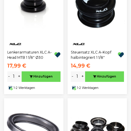
Lenkerarmaturen XLC A-
Steuersatz XLC A-Kopf
Head MTB 1 1/8" Ø30
halbintegriert 1 1/8"
17,99 €
14,99 €
-
+
-
+
Hinzufügen
Hinzufügen
1-2 Werktagen
1-2 Werktagen