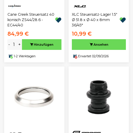
Cane Creek Steuersatz 40
XLC Steuersatz-Lager 1.5"
konisch ZS44/28.6 -
Ø 51.8 x Ø 40 x 8mm
EC44/40
36/45°
84,99 €
10,99 €
-
+
Hinzufügen
Ansehen
1-2 Werktagen
Erwartet 02/09/2026