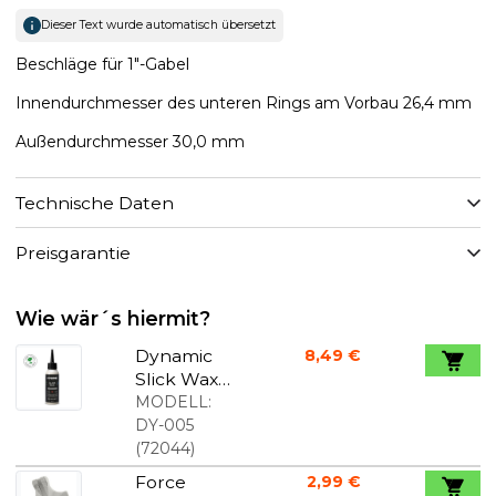
Dieser Text wurde automatisch übersetzt
Beschläge für 1"-Gabel
Innendurchmesser des unteren Rings am Vorbau 26,4 mm
Außendurchmesser 30,0 mm
Technische Daten
Preisgarantie
Wie wär´s hiermit?
Dynamic
8,49 €
Slick Wax
Kettenwac
MODELL:
hs 100 ml
DY-005
(
72044
)
Force
2,99 €