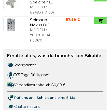
Speichensc
hlüssel 3,2 /
MODELL:
3,3 3,4 3,9
89493
(
10150
)
mm
Shimano
57,99 €
Nexus Öl 1
Liter
MODELL:
Y0020100A
(
13067
)
Erhalte alles, was du brauchst bei Bikable
Preisgarantie
365 Tage Rückgabe*
Versandkostenfrei ab 80,00 €
Ruf uns an
|
Schick uns eine E-Mail
Chatte mit uns