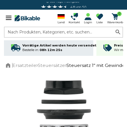
4.8 von 5.0
0
Land
Kontakt
Login
Liste
Warenkorb
Nach Produkten, Kategorien, etc. suchen...
Vorrätige Artikel werden heute versendet
Preisga
Bestelle in:
08h 12m 25s
Wir matc
Ersatzteile
Steuersätze
Steuersatz 1" mit Gewinde
Home