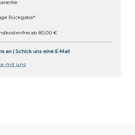
garantie
age Rückgabe*
ndkostenfrei ab 80,00 €
ns an
|
Schick uns eine E-Mail
te mit uns