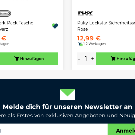
Fork-Pack Tasche
Puky Lockstar Sicherheitss
warz
Rose
 €
12,99 €
ktagen
1-2 Werktagen
-
+
Hinzufügen
Hinzufü
Melde dich für unseren Newsletter an
iere als Erstes von exklusiven Angeboten und Neuig
Anmel