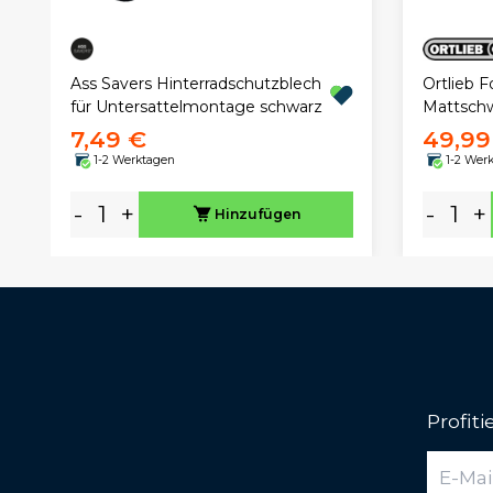
Ortlieb 
Ass Savers Hinterradschutzblech
Mattsch
für Untersattelmontage schwarz
7,49 €
49,99
1-2 Werktagen
1-2 Wer
-
+
-
+
Hinzufügen
Profit