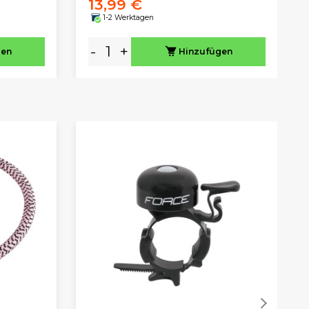
13,99 €
1-2 Werktagen
-
+
gen
Hinzufügen