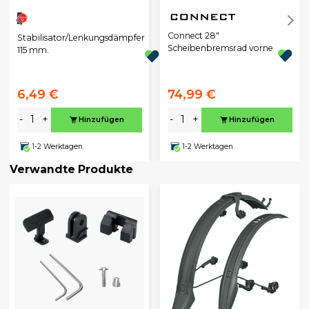
Connect 28"
Stabilisator/Lenkungsdämpfer
Scheibenbremsrad vorne
115 mm.
6,49 €
74,99 €
-
+
-
+
Hinzufügen
Hinzufügen
1-2 Werktagen
1-2 Werktagen
Verwandte Produkte