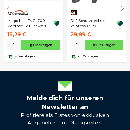
Magicshine EVO 1700
SKS Schutzblechset
Montage-Set Schwarz
Veloflexx 65 29"
18,29 €
29,99 €
-
+
-
+
Hinzufügen
Hinzufügen
1-2 Werktagen
1-2 Werktagen
Melde dich für unseren
Newsletter an
Profitiere als Erstes von exklusiven
Angeboten und Neuigkeiten.