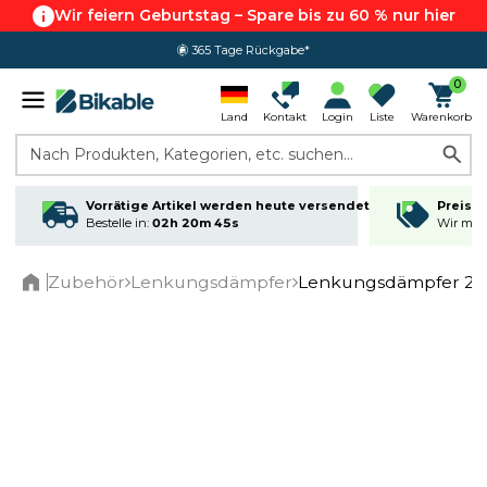
Wir feiern Geburtstag – Spare bis zu 60 % nur hier
365 Tage Rückgabe*
0
Land
Kontakt
Login
Liste
Warenkorb
Nach Produkten, Kategorien, etc. suchen...
Vorrätige Artikel werden heute versendet
Preisga
Bestelle in:
02h 20m 45s
Wir matc
Zubehör
Lenkungsdämpfer
Lenkungsdämpfer 28
Home