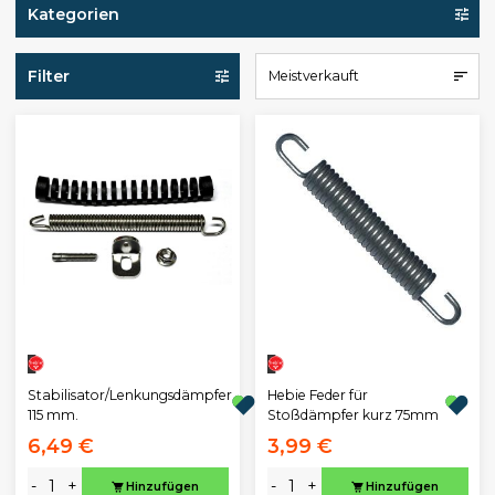
Kategorien
Filter
Meistverkauft
Stabilisator/Lenkungsdämpfer
Hebie Feder für
115 mm.
Stoßdämpfer kurz 75mm
6,49 €
3,99 €
-
+
-
+
Hinzufügen
Hinzufügen