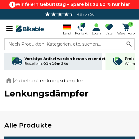
Wir feiern Geburtstag – Spare bis zu 60 % nur hier
4.8 von 5.0
0
Land
Kontakt
Login
Liste
Warenkorb
Nach Produkten, Kategorien, etc. suchen...
Vorrätige Artikel werden heute versendet
Preisga
Bestelle in:
01h 19m 24s
Wir matc
Zubehör
Lenkungsdämpfer
Home
Lenkungsdämpfer
Alle Produkte