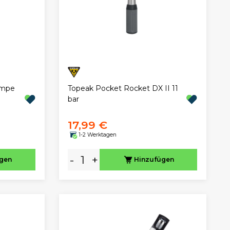
umpe
Topeak Pocket Rocket DX II 11
bar
17,99 €
1-2 Werktagen
-
+
ügen
Hinzufügen