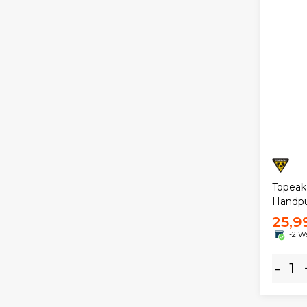
Topeak
Handp
25,9
1-2 W
-