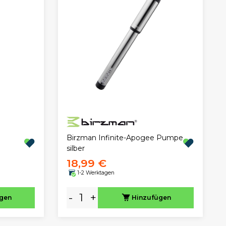
Birzman Infinite-Apogee Pumpe
silber
18,99 €
1-2 Werktagen
-
+
ügen
Hinzufügen