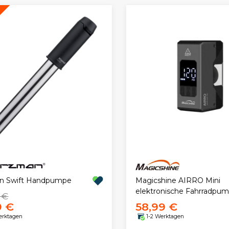
Magicshine AIRRO Mini
n Swift Handpumpe
elektronische Fahrradpu
 €
9 €
58,99 €
erktagen
1-2 Werktagen