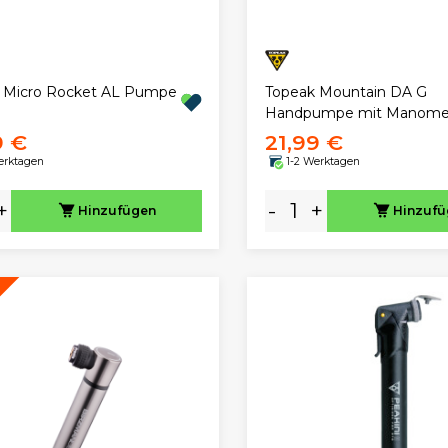
 Micro Rocket AL Pumpe
Topeak Mountain DA G
Handpumpe mit Manome
9 €
21,99 €
erktagen
1-2 Werktagen
+
-
+
Hinzufügen
Hinzuf