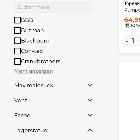
Topeak
Pump
64,9
BBB
1-2 W
Birzman
-
Blackburn
Con-tec
Crankbrothers
Mehr anzeigen
Maximaldruck
Ventil
Farbe
Lagerstatus: