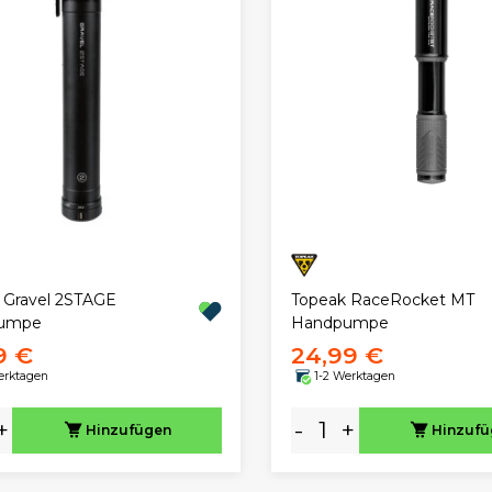
 Gravel 2STAGE
Topeak RaceRocket MT
umpe
Handpumpe
9 €
24,99 €
erktagen
1-2 Werktagen
+
-
+
Hinzufügen
Hinzuf