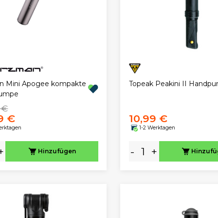
Topeak Peakini II Handp
n Mini Apogee kompakte
umpe
 €
9 €
10,99 €
erktagen
1-2 Werktagen
+
-
+
Hinzufügen
Hinzuf