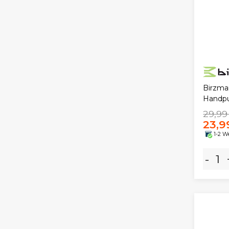
Birzma
Handp
29,99
23,9
1-2 W
-