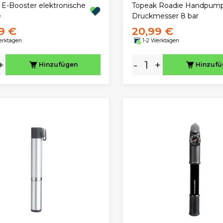
 E-Booster elektronische
Topeak Roadie Handpump
e
Druckmesser 8 bar
9 €
20,99 €
erktagen
1-2 Werktagen
+
-
+
Hinzufügen
Hinzuf