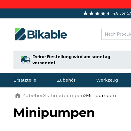
4.8 von 5.
Deine Bestellung wird am sonntag
versendet
Ersatzteile
Zubehör
Werkzeug
Zubehör
Fahrradpumpen
Minipumpen
Home
Minipumpen