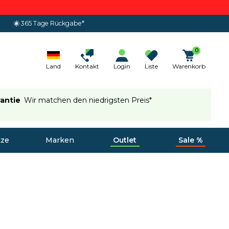
365 Tage Rückgabe*
0
Land
Kontakt
Login
Liste
Warenkorb
rantie
Wir matchen den niedrigsten Preis*
tze
Marken
Outlet
Sale %