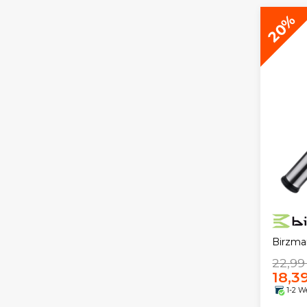
20%
Birzma
22,99
18,3
1-2 W