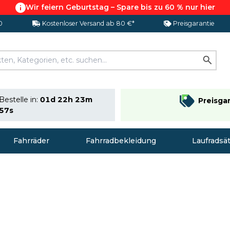
Wir feiern Geburtstag – Spare bis zu 60 % nur hier
0
Kostenloser Versand ab 80 €*
Preisgarantie
Bestelle in:
01d 22h 23m
Preisga
56s
Fahrräder
Fahrradbekleidung
Laufradsä