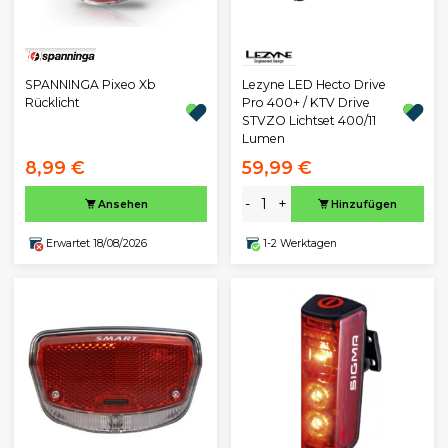
Lezyne LED Hecto Drive
SPANNINGA Pixeo Xb
Pro 400+ / KTV Drive
Rücklicht
STVZO Lichtset 400/11
Lumen
8,99 €
59,99 €
-
+
Ansehen
Hinzufügen
Erwartet 18/08/2026
1-2 Werktagen