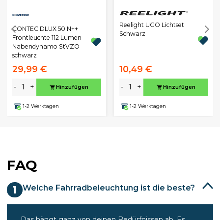
Reelight UGO Lichtset
CONTEC DLUX 50 N++
Schwarz
Frontleuchte 112 Lumen
Nabendynamo StVZO
schwarz
29,99 €
10,49 €
-
+
-
+
Hinzufügen
Hinzufügen
1-2 Werktagen
1-2 Werktagen
FAQ
Welche Fahrradbeleuchtung ist die beste?
1
Das hängt ganz von deinen Bedürfnissen ab. Es