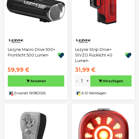
Lezyne Macro Drive 500+
Lezyne Strip Drive+
Frontlicht 500 Lumen
StVZO Rücklicht 40
Lumen
59,99 €
31,99 €
-
+
Ansehen
Hinzufügen
Erwartet 19/08/2026
6-10 Werktagen