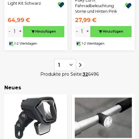
Puky Lumi
Light Kit Schwarz
Fahrradbeleuchtung
Vorne und Hinten Pink
64,99 €
27,99 €
-
+
-
+
Hinzufügen
Hinzufügen
1-2 Werktagen
1-2 Werktagen
1
Produkte pro Seite:
32
64
96
Neues