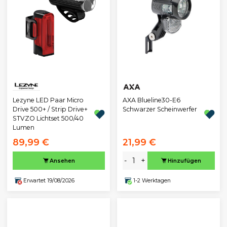
Lezyne LED Paar Micro
AXA Blueline30-E6
Drive 500+ / Strip Drive+
Schwarzer Scheinwerfer
STVZO Lichtset 500/40
Lumen
89,99 €
21,99 €
-
+
Ansehen
Hinzufügen
Erwartet 19/08/2026
1-2 Werktagen