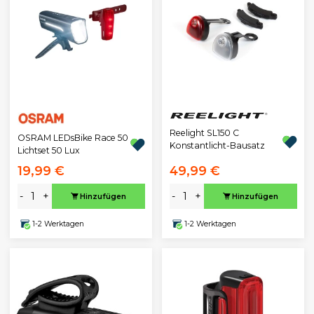
Reelight SL150 C
OSRAM LEDsBike Race 50
Konstantlicht-Bausatz
Lichtset 50 Lux
19,99 €
49,99 €
-
+
-
+
Hinzufügen
Hinzufügen
1-2 Werktagen
1-2 Werktagen