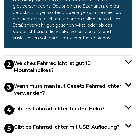
gibt verschiedene Optionen und Szenarien, die du
berücksichtigen solltest. Überlege zum Beispiel, ob
die Lichter lediglich dafür sorgen sollen, dass du im
Straßenverkehr gut gesehen wirst, oder ob das
Vorderlicht auch die Straße vor dir ausreichend
ausleuchten soll, damit du sicher fahren kannst.
Welches Fahrradlicht ist gut für
2
Mountainbikes?
Wann muss man laut Gesetz Fahrradlichter
3
verwenden?
Gibt es Fahrradlichter für den Helm?
4
Gibt es Fahrradlichter mit USB-Aufladung?
5