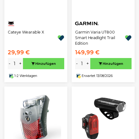
Garmin Varia UT800
Cateye Wearable X
Smart Headlight Trail
Edition
29,99 €
149,99 €
-
+
-
+
Hinzufügen
Hinzufügen
1-2 Werktagen
Erwartet 13/08/2026