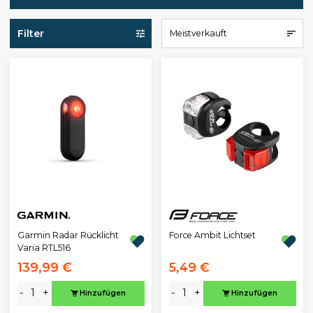
Filter
Meistverkauft
Garmin Radar Rücklicht
Force Ambit Lichtset
Varia RTL516
139,99 €
5,49 €
-
+
-
+
Hinzufügen
Hinzufügen