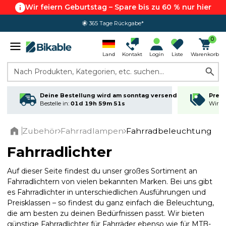
Wir feiern Geburtstag – Spare bis zu 60 % nur hier
4.8 von 5.0
0
Land
Kontakt
Login
Liste
Warenkorb
Nach Produkten, Kategorien, etc. suchen...
Deine Bestellung wird am sonntag versendet
Preis
Bestelle in:
01d 19h 59m 50s
Wir ma
Zubehör
Fahrradlampen
Fahrradbeleuchtung
Home
Fahrradlichter
Auf dieser Seite findest du unser großes Sortiment an
Fahrradlichtern von vielen bekannten Marken. Bei uns gibt
es Fahrradlichter in unterschiedlichen Ausführungen und
Preisklassen – so findest du ganz einfach die Beleuchtung,
die am besten zu deinen Bedürfnissen passt. Wir bieten
günstige Fahrradlichter für Fahrräder ebenso wie für MTB-