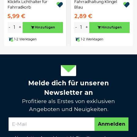
Klickfix Lichthalter für
Fahrradhaltung Klingel
Fahrradkorb
Blau
5,99 €
2,89 €
-
+
-
+
Hinzufügen
Hinzufügen
1-2 Werktagen
1-2 Werktagen
Melde dich für unseren
Newsletter an
Profitiere als Erstes von exklusiven
Angeboten und Neuigkeiten.
Anmelden