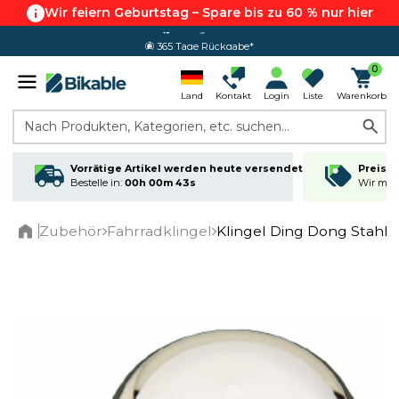
Wir feiern Geburtstag – Spare bis zu 60 % nur hier
365 Tage Rückgabe*
0
Land
Kontakt
Login
Liste
Warenkorb
Nach Produkten, Kategorien, etc. suchen...
Vorrätige Artikel werden heute versendet
Preisga
Bestelle in:
00h 00m 43s
Wir matc
Zubehör
Fahrradklingel
Klingel Ding Dong Stahl
Home