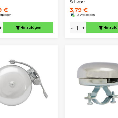
Schwarz
9 €
3,79 €
erktagen
1-2 Werktagen
+
-
+
Hinzufügen
Hinzuf