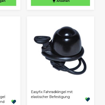
ügen
Ansehen
Easyfix Fahrradklingel mit
ngel
elastischer Befestigung
and