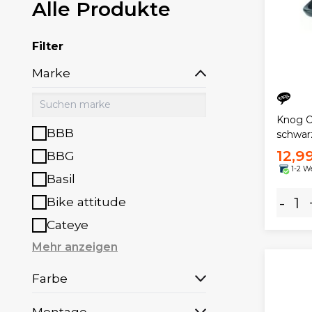
Alle Produkte
Filter
Marke
Knog Oi
BBB
schwar
12,9
BBG
1-2 W
Basil
-
Bike attitude
Cateye
Mehr anzeigen
Farbe
Montage