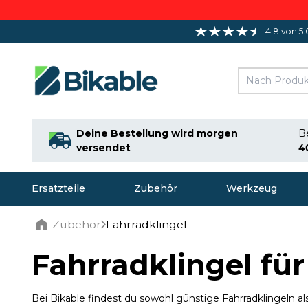
4.8 von 5.
Deine Bestellung wird morgen
Be
versendet
3
Ersatzteile
Zubehör
Werkzeug
Zubehör
Fahrradklingel
Home
Fahrradklingel für
Bei Bikable findest du sowohl günstige Fahrradklingeln 