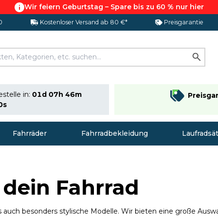
Wir feiern Geburtstag – Spare bis zu 60 % nur hier
0
Kostenloser Versand ab 80 €*
Preisgarantie
stelle in:
01d 07h 46m
Preisga
9s
Fahrräder
Fahrradbekleidung
Laufradsä
 dein Fahrrad
als auch besonders stylische Modelle. Wir bieten eine große Aus