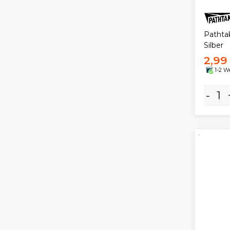
Pathtak
Silber
2,99
1-2 W
-