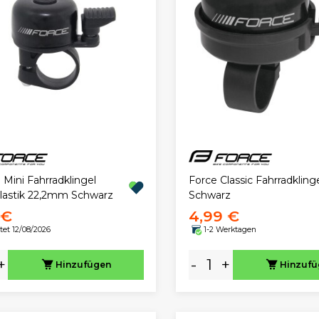
Mini Fahrradklingel
Force Classic Fahrradkling
Plastik 22,2mm Schwarz
Schwarz
 €
4,99 €
tet 12/08/2026
1-2 Werktagen
+
-
+
Hinzufügen
Hinzuf