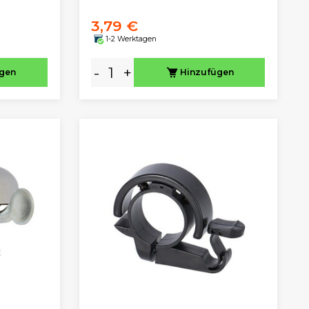
3,79 €
1-2 Werktagen
-
+
ügen
Hinzufügen