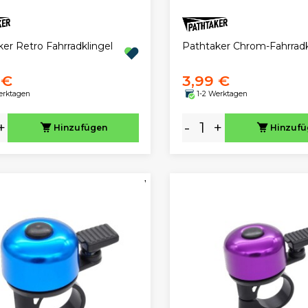
er Retro Fahrradklingel
Pathtaker Chrom-Fahrradk
 €
3,99 €
erktagen
1-2 Werktagen
+
-
+
Hinzufügen
Hinzuf