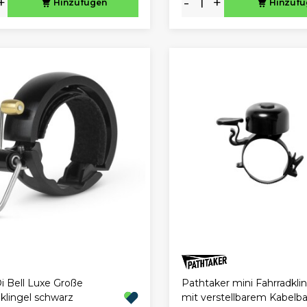
+
-
+
Hinzufügen
Hinzuf
Pathtaker mini Fahrradkli
i Bell Luxe Große
mit verstellbarem Kabelb
klingel schwarz