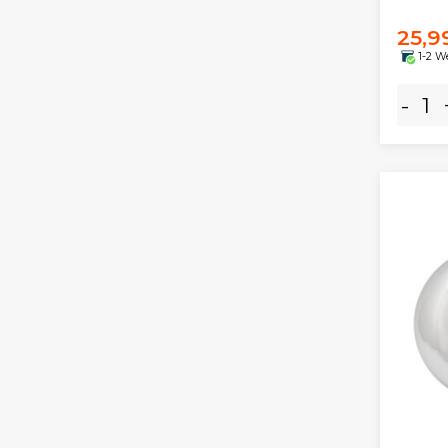
25,9
1-2 W
-