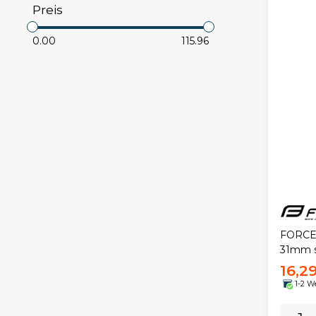
Preis
0.00
115.96
FORCE 
31mm 
16,2
1-2 W