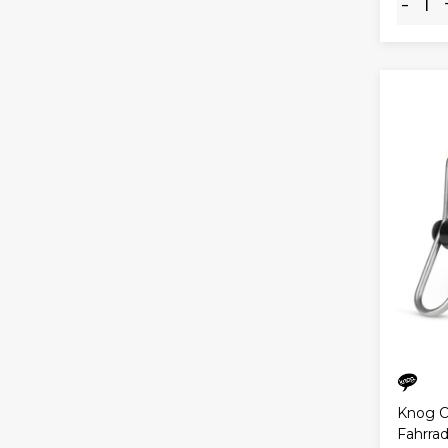
-
Knog O
Fahrrad