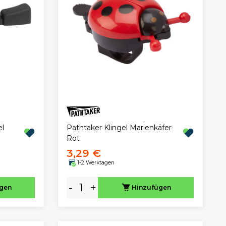
el
Pathtaker Klingel Marienkäfer
Rot
3,29 €
1-2 Werktagen
-
+
ügen
Hinzufügen