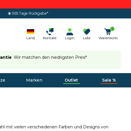
365 Tage Rückgabe*
0
Land
Kontakt
Login
Liste
Warenkorb
rantie
Wir matchen den niedrigsten Preis*
tze
Marken
Outlet
Sale %
wahl mit vielen verschiedenen Farben und Designs von