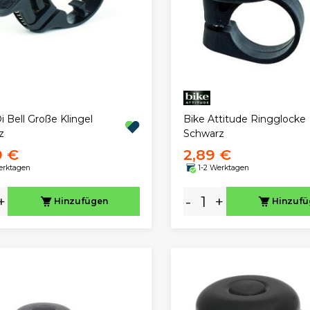
 Bell Große Klingel
Bike Attitude Ringglocke
z
Schwarz
9 €
2,89 €
erktagen
1-2 Werktagen
+
-
+
Hinzufügen
Hinzuf