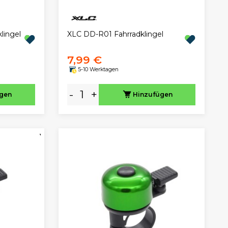
lingel
XLC DD-R01 Fahrradklingel
7,99 €
5-10 Werktagen
-
+
ügen
Hinzufügen