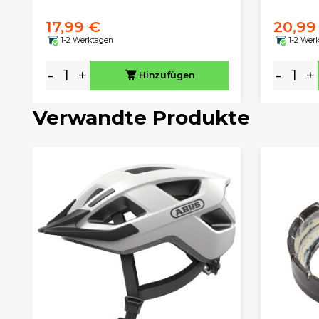
17,99 €
20,99
1-2 Werktagen
1-2 Wer
-
+
-
+
Hinzufügen
Verwandte Produkte