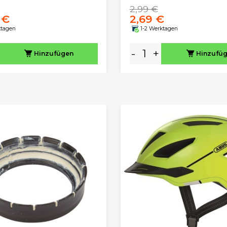
2,99 €
 €
2,69 €
ktagen
1-2 Werktagen
-
+
Hinzufügen
Hinzufü