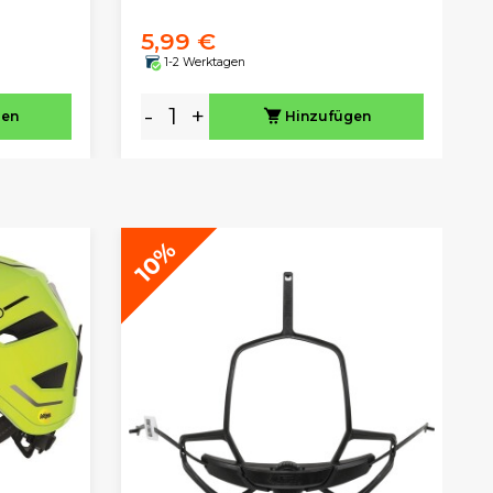
5,99 €
1-2 Werktagen
-
+
gen
Hinzufügen
10%