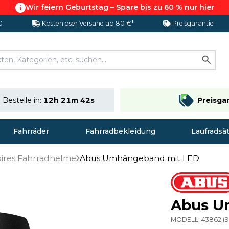
Wir feiern Geburtstag – Spare bis zu 60 % nur hier
0
Kostenloser Versand ab 80 €*
Preisgarantie
Bestelle in:
12h 21m 41s
Preisga
Fahrräder
Fahrradbekleidung
Laufradsä
ires Fahrradhelme
Abus Umhängeband mit LED
Abus U
MODELL:
43862
(