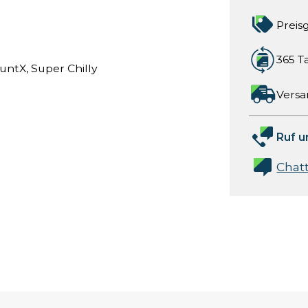
Preis
365 T
ountX, Super Chilly
Versa
Ruf u
Chat