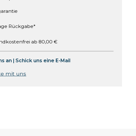
garantie
age Rückgabe*
ndkostenfrei ab 80,00 €
ns an
|
Schick uns eine E-Mail
te mit uns