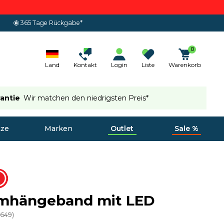
365 Tage Rückgabe*
0
Land
Kontakt
Login
Liste
Warenkorb
rantie
Wir matchen den niedrigsten Preis*
tze
Marken
Outlet
Sale %
mhängeband mit LED
9649
)