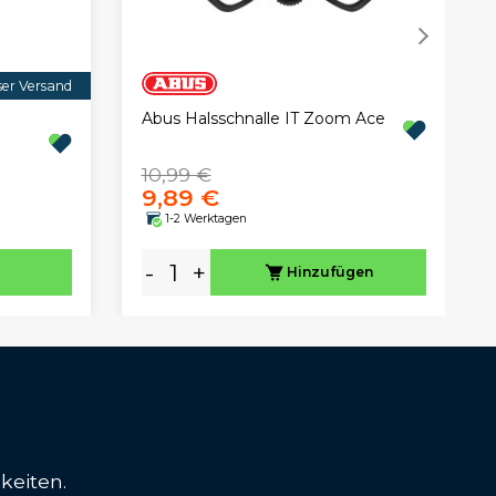
ser Versand
Abus Halsschnalle IT Zoom Ace
10,99 €
9,89 €
1-2 Werktagen
-
+
Hinzufügen
keiten.