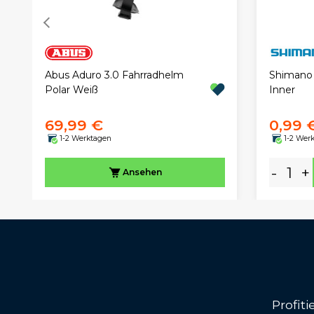
Abus Aduro 3.0 Fahrradhelm
Shimano 
Polar Weiß
Inner
69,99 €
0,99 
1-2 Werktagen
1-2 Wer
-
+
Ansehen
Profit