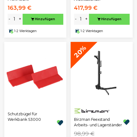
163,99 €
417,99 €
-
+
-
+
Hinzufügen
Hinzufügen
1-2 Werktagen
1-2 Werktagen
20%
Schutzbügel für
Birzman Feexstand
Werkbank S3000
Arbeits- und Lagerständer
98,99 €