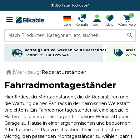
365 Tage Rückgabe*
0
Land
Kontakt
Login
Liste
Warenkorb
Nach Produkten, Kategorien, etc. suchen...
Vorrätige Artikel werden heute versendet
Preisga
Bestelle in:
16h 12m 53s
Wir matc
Werkzeug
Reparaturständer
Home
Fahrradmontageständer
Hier findest du Montageständer, die dir Reparaturen und
die Wartung deines Fahrrads in der heimischen Werkstatt
erleichtern. Ein Fahrradmontageständer ist eine spezielle
Halterung, die es dir ermöglicht, in deiner Werkstatt oder
Garage zu Hause in einer ergonomischen und bequemen
Arbeitshöhe am Rad zu schrauben. Gleichzeitig ist es
wichtig, den passenden Montageständer zu wählen, damit