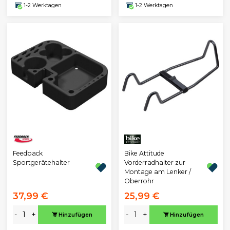
1-2 Werktagen
1-2 Werktagen
Feedback
Bike Attitude
Sportgerätehalter
Vorderradhalter zur
Montage am Lenker /
Oberrohr
37,99 €
25,99 €
-
+
-
+
Hinzufügen
Hinzufügen