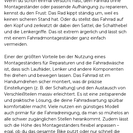
Wenn du schon einmal versucht hast, dein Fahrrad ohne
Montageständer oder passende Aufhängung zu reparieren,
kennst du den Frust: Das Rad kippt ständig um, weil es
keinen sicheren Stand hat. Oder du stellst das Fahrrad auf
den Kopf und zerkratzt dir dabei den Sattel, die Schalthebel
und die Lenkergriffe. Das ist extrem ärgerlich und lässt sich
mit einem Fahrradmontageständer ganz einfach
vermeiden.
Einer der größten Vorteile bei der Nutzung eines
Montageständers für Reparaturen und die Fahrradwäsche
ist, dass sich Laufräder, Lenker und andere Komponenten
frei drehen und bewegen lassen. Das Fahrrad ist im
Handumdrehen sicher montiert, was dir präzise
Einstellungen (z. B. der Schaltung) und den Austausch von
Verschleißteilen massiv erleichtert. Es ist eine zeitsparende
und praktische Lösung, die deine Fahrradwartung spürbar
komfortabler macht. Viele nutzen ein günstiges Modell
auch primär für die Fahrradreinigung, da man so mühelos an
alle schwer zugänglichen Stellen herankommt. Zudem lässt
sich die Höhe des Montageständers flexibel anpassen –
egal, ob du das gesamte Bike putzt oder nur schnell die