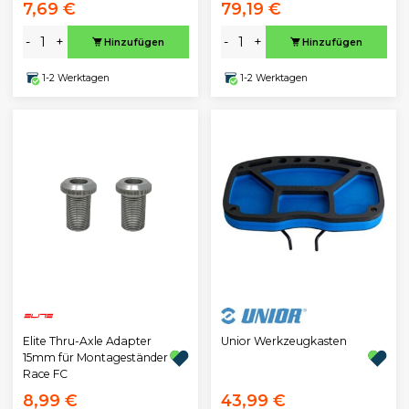
7,69 €
79,19 €
-
+
-
+
Hinzufügen
Hinzufügen
1-2 Werktagen
1-2 Werktagen
Unior Werkzeugkasten
Elite Thru-Axle Adapter
15mm für Montageständer
Race FC
8,99 €
43,99 €