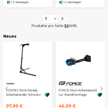
1-2 Werktagen
1-2 Werktagen
1
Produkte pro Seite:
32
64
96
Neues
CONTEC Rock Steady
FORCE Muro Arbeitsstand
Arbeitsständer Schwarz
zur Wandmontage
97,99 €
46,99 €