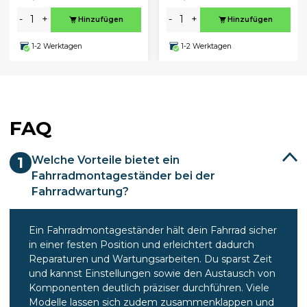
-
+
-
+
Hinzufügen
Hinzufügen
1-2 Werktagen
1-2 Werktagen
FAQ
Welche Vorteile bietet ein
1
Fahrradmontageständer bei der
Fahrradwartung?
Ein Fahrradmontageständer hält dein Fahrrad sicher
in einer festen Position und erleichtert dadurch
Reparaturen und Wartungsarbeiten. Du sparst Zeit
und kannst Einstellungen sowie den Austausch von
Komponenten deutlich präziser durchführen. Viele
Modelle lassen sich zudem zusammenklappen und