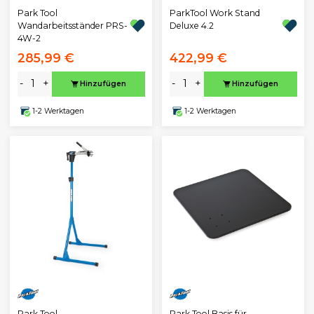
Park Tool
ParkTool Work Stand
Wandarbeitsständer PRS-
Deluxe 4.2
4W-2
285,99 €
422,99 €
-
+
-
+
Hinzufügen
Hinzufügen
1-2 Werktagen
1-2 Werktagen
Park Tool
Park Tool Basis für