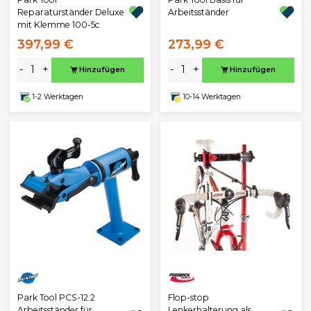
Reparaturständer Deluxe
Arbeitsständer
mit Klemme 100-5c
397,99 €
273,99 €
-
+
-
+
Hinzufügen
Hinzufügen
1-2 Werktagen
10-14 Werktagen
Park Tool PCS-12.2
Flop-stop
Arbeitsständer für
Lenkerhalterung als