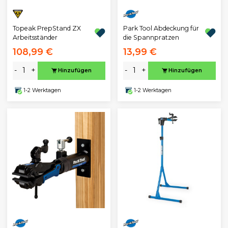
Topeak PrepStand ZX
Park Tool Abdeckung für
Arbeitsständer
die Spannpratzen
108,99 €
13,99 €
-
+
-
+
Hinzufügen
Hinzufügen
1-2 Werktagen
1-2 Werktagen