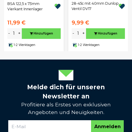
28-45c mit 40mm Dunlop
BSA 122,5 x 73mm
Ventil DV17
Vierkant Innenlager
11,99 €
9,99 €
-
+
-
+
Hinzufügen
Hinzufügen
1-2 Werktagen
1-2 Werktagen
Melde dich für unseren
Newsletter an
Profitiere als Erstes von exklusiven
Angeboten und Neuigkeiten.
Anmelden