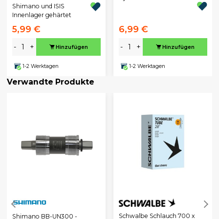
Shimano und ISIS
Innenlager gehärtet
5,99 €
6,99 €
-
+
-
+
Hinzufügen
Hinzufügen
1-2 Werktagen
1-2 Werktagen
Verwandte Produkte
Schwalbe Schlauch 700 x
Shimano BB-UN300 -