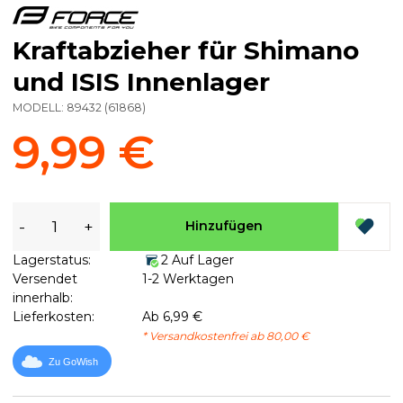
Kraftabzieher für Shimano
und ISIS Innenlager
MODELL:
89432
(
61868
)
9,99 €
-
+
Hinzufügen
Lagerstatus:
2 Auf Lager
Versendet
1-2 Werktagen
innerhalb:
Lieferkosten:
Ab 6,99 €
* Versandkostenfrei ab 80,00 €
Zu GoWish