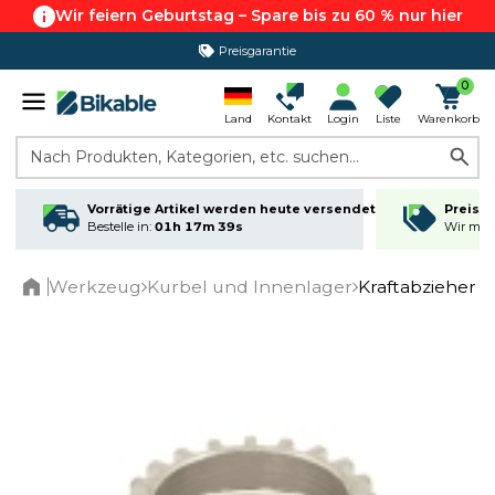
Wir feiern Geburtstag – Spare bis zu 60 % nur hier
Preisgarantie
365 Tage Rückgabe*
0
Land
Kontakt
Login
Liste
Warenkorb
Nach Produkten, Kategorien, etc. suchen...
Vorrätige Artikel werden heute versendet
Preisga
Bestelle in:
01h 17m 39s
Wir matc
Werkzeug
Kurbel und Innenlager
Kraftabzieher 
Home