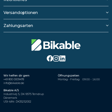
Versandoptionen
Zahlungsarten
Wir helfen dir gern
Öffnungszeiten
+49 800 0009478
Montag - Freitag
09:00 - 16:00
info@bikable.de
Bikable A/S
Industrivej 5, DK-9575 Terndrup
Dänemark
USt-IdNr. DK35252002