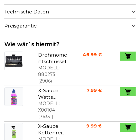
Technische Daten
Preisgarantie
Wie wär´s hiermit?
Drehmome
46,99 €
ntschlüssel
MODELL:
880275
(
2906
)
X-Sauce
7,99 €
Watts
Kettenöl
MODELL:
125ml
X00104
(
76331
)
X-Sauce
9,99 €
Kettenreini
ger 900ml
MODELL: