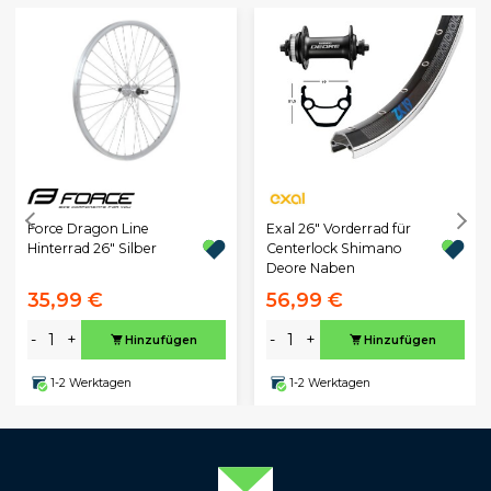
Exal 26" Vorderrad für
Force Dragon Line
Centerlock Shimano
Hinterrad 26" Silber
Deore Naben
35,99 €
56,99 €
-
+
-
+
Hinzufügen
Hinzufügen
1-2 Werktagen
1-2 Werktagen