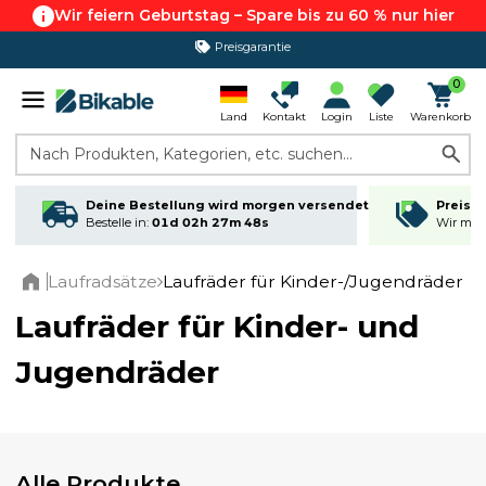
Wir feiern Geburtstag – Spare bis zu 60 % nur hier
365 Tage Rückgabe*
0
Land
Kontakt
Login
Liste
Warenkorb
Nach Produkten, Kategorien, etc. suchen...
Deine Bestellung wird morgen versendet
Preisga
Bestelle in:
01d 02h 27m 48s
Wir matc
Laufradsätze
Laufräder für Kinder-/Jugendräder
Home
Laufräder für Kinder- und
Jugendräder
Alle Produkte