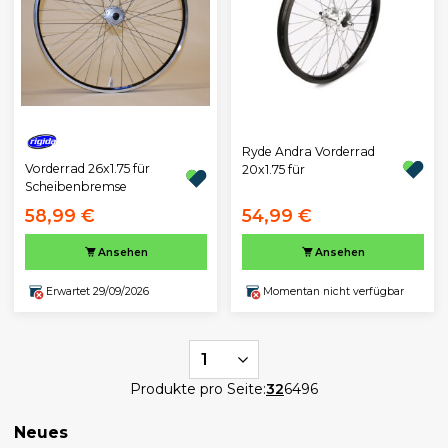
Ryde Andra Vorderrad
Vorderrad 26x1.75 für
20x1.75 für
Scheibenbremse
58,99 €
54,99 €
Ansehen
Ansehen
Erwartet 29/09/2026
Momentan nicht verfügbar
1
Produkte pro Seite:
32
64
96
Neues