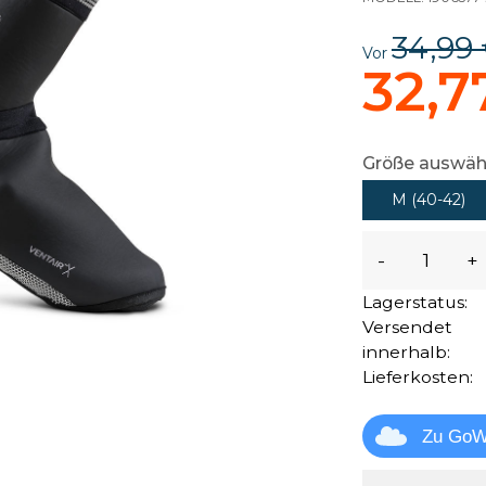
34,99
Vor
32,7
Größe auswäh
M (40-42)
-
+
Lagerstatus:
Versendet
innerhalb:
Lieferkosten:
Zu GoW