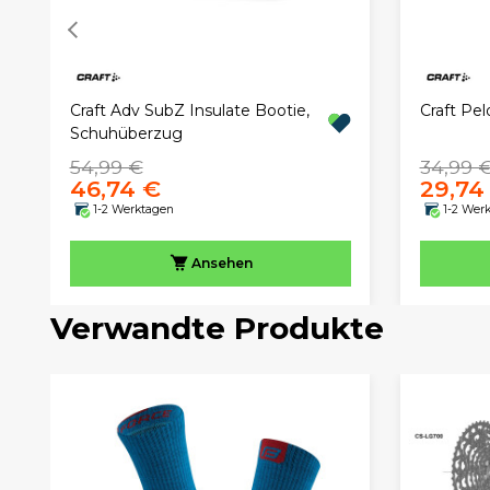
Craft Adv SubZ Insulate Bootie,
Craft Pel
Schuhüberzug
54,99 €
34,99 
46,74 €
29,74
1-2 Werktagen
1-2 Wer
Ansehen
Verwandte Produkte