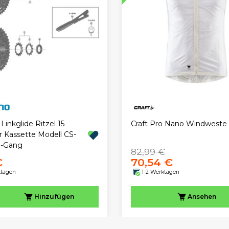
inkglide Ritzel 15
Craft Pro Nano Windweste
r Kassette Modell CS-
1-Gang
82,99 €
€
70,54 €
ktagen
1-2 Werktagen
Hinzufügen
Ansehen