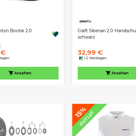
oton Bootie 2.0
Craft Siberian 2.0 Handsch
schwarz
€
 €
32,99 €
ktagen
1-2 Werktagen
Ansehen
Ansehen
15%
OUTLET