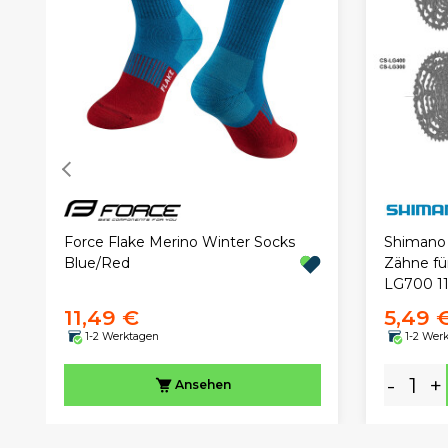
Force Flake Merino Winter Socks
Shimano L
Blue/Red
Zähne fü
LG700 1
11,49 €
5,49 
1-2 Werktagen
1-2 Wer
-
+
Ansehen