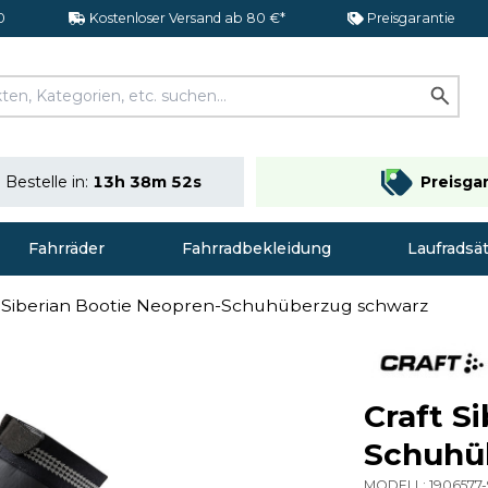
0
Kostenloser Versand ab 80 €*
Preisgarantie
Bestelle in:
13h 38m 51s
Preisga
Fahrräder
Fahrradbekleidung
Laufradsä
t Siberian Bootie Neopren-Schuhüberzug schwarz
Craft S
Schuhü
MODELL:
1906577