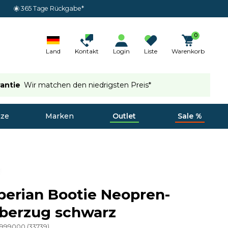
365 Tage Rückgabe*
0
Land
Kontakt
Login
Liste
Warenkorb
rantie
Wir matchen den niedrigsten Preis*
tze
Marken
Outlet
Sale %
iberian Bootie Neopren-
berzug schwarz
-999000
(
33739
)