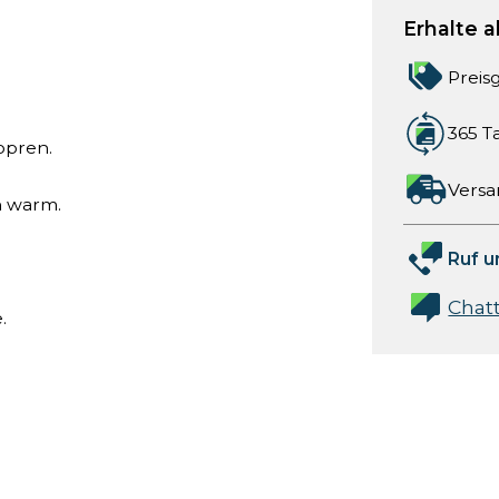
Erhalte a
Preis
365 T
opren.
Versa
n warm.
Ruf u
Chat
.