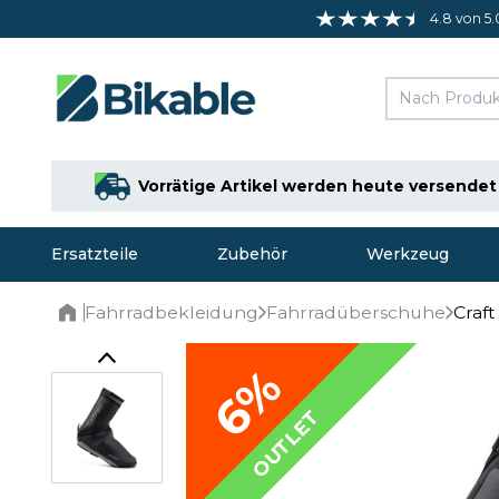
4.8 von 5.
Vorrätige Artikel werden heute versendet
Ersatzteile
Zubehör
Werkzeug
Fahrradbekleidung
Fahrradüberschuhe
Craf
Home
6%
OUTLET