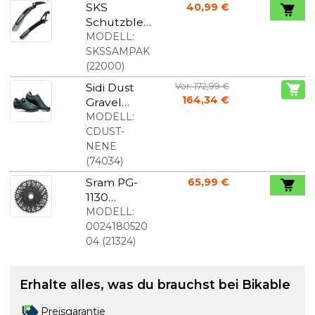
SKS
40,99 €
Schutzblec
hset mit
MODELL:
Shockblade
SKSSAMPAK
II + X-Blade
(
22000
)
28/29"
Sidi Dust
Vor: 172,99 €
164,34 €
Gravel
Radschuhe
MODELL:
Schwarz
CDUST-
NENE
(
74034
)
Sram PG-
65,99 €
1130
Kassette 11
MODELL:
Gang 11-42
0024180520
04
(
21324
)
Erhalte alles, was du brauchst bei Bikable
Preisgarantie