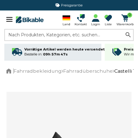
Preisgarantie
365 Tage Rückgabe*
0
Land
Kontakt
Login
Liste
Warenkorb
Nach Produkten, Kategorien, etc. suchen...
Vorrätige Artikel werden heute versendet
Preisga
Bestelle in:
09h 57m 47s
Wir matc
Fahrradbekleidung
Fahrradüberschuhe
Castelli 
Home