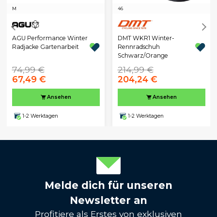
M
46
AGU Performance Winter
DMT WKR1 Winter-
Radjacke Gartenarbeit
Rennradschuh
Schwarz/Orange
74,99 €
214,99 €
67,49 €
204,24 €
Ansehen
Ansehen
1-2 Werktagen
1-2 Werktagen
Melde dich für unseren
Newsletter an
Profitiere als Erstes von exklusiven