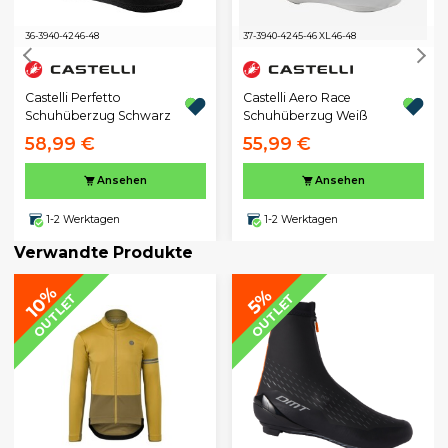
36-39
40-42
46-48
37-39
40-42
45-46 XL
46-48
Castelli Perfetto
Castelli Aero Race
Schuhüberzug Schwarz
Schuhüberzug Weiß
58,99 €
55,99 €
Ansehen
Ansehen
1-2 Werktagen
1-2 Werktagen
Verwandte Produkte
10%
5%
OUTLET
OUTLET