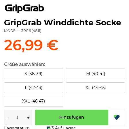
GripGrab Winddichte Socke
MODELL:
3006
(
4811
)
26,99 €
Größe auswählen:
S (38-39)
M (40-41)
L (42-43)
XL (44-45)
XXL (46-47)
-
+
Hinzufügen
Lagerstatus:
3 Auf Lager