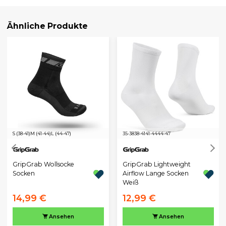
Ähnliche Produkte
S (38-41)
M (41-44)
L (44-47)
35-38
38-41
41-44
44-47
GripGrab Wollsocke
GripGrab Lightweight
Socken
Airflow Lange Socken
Weiß
14,99 €
12,99 €
Ansehen
Ansehen