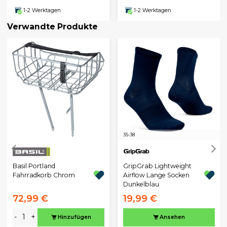
1-2 Werktagen
1-2 Werktagen
Verwandte Produkte
35-38
GripGrab Lightweight
Basil Portland
Airflow Lange Socken
Fahrradkorb Chrom
Dunkelblau
72,99 €
19,99 €
-
+
Hinzufügen
Ansehen