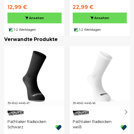
12,99 €
22,99 €
Ansehen
Ansehen
1-2 Werktagen
1-2 Werktagen
Verwandte Produkte
39-41
42-44
45-47
39-40
42-44
45-46
Pathtaker Radsocken
Pathtaker Radsocken
Schwarz
weiß