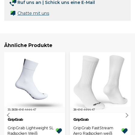
Ruf uns an
|
Schick uns eine E-Mail
Chatte mit uns
Ähnliche Produkte
35-38
38-41
41-44
44-47
38-41
41-44
44-47
GripGrab Lightweight SL
GripGrab FastStream
Radsocken Weiß
Aero Radsocken weiß