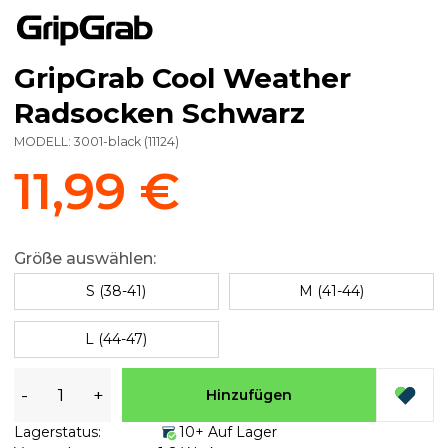
GripGrab Cool Weather
Radsocken Schwarz
MODELL:
3001-black
(
11124
)
11,99 €
Größe auswählen:
S (38-41)
M (41-44)
L (44-47)
-
+
Hinzufügen
Lagerstatus:
10+ Auf Lager