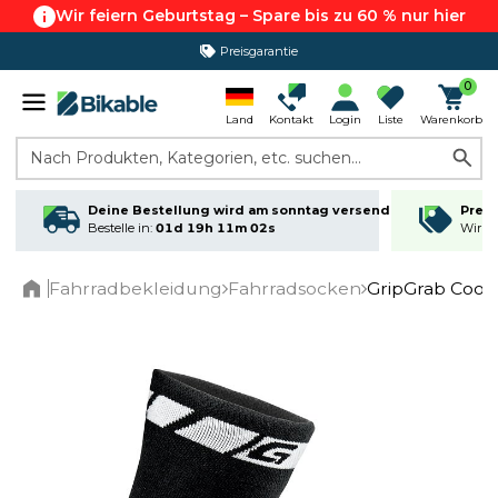
Wir feiern Geburtstag – Spare bis zu 60 % nur hier
Preisgarantie
365 Tage Rückgabe*
0
Land
Kontakt
Login
Liste
Warenkorb
Nach Produkten, Kategorien, etc. suchen...
Deine Bestellung wird am sonntag versendet
Preis
Bestelle in:
01d 19h 11m 02s
Wir ma
Fahrradbekleidung
Fahrradsocken
GripGrab Cool
Home