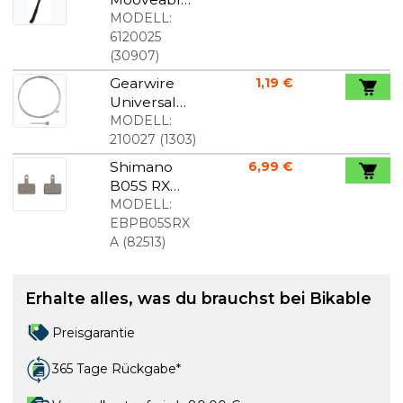
Flex
MODELL:
Universal-
6120025
Fahrradstän
(
30907
)
der
Gearwire
1,19 €
Universal
1,2mmx200
MODELL:
0mm
210027
(
1303
)
rostfrei
Shimano
6,99 €
Stahl
B05S RX
Harz
MODELL:
Scheibenbr
EBPB05SRX
emsbeläge
A
(
82513
)
Erhalte alles, was du brauchst bei Bikable
Preisgarantie
365 Tage Rückgabe*