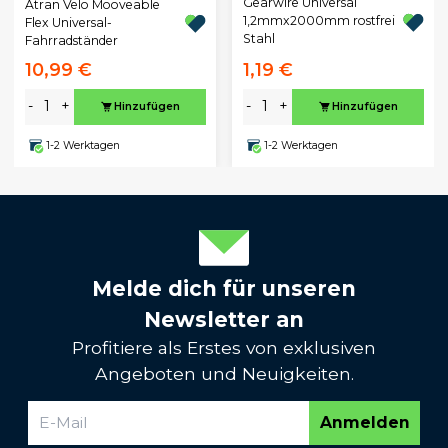
Gearwire Universal
Atran Velo Mooveable
1,2mmx2000mm rostfrei
Flex Universal-
Stahl
Fahrradständer
10,99 €
1,19 €
-
+
-
+
Hinzufügen
Hinzufügen
1-2 Werktagen
1-2 Werktagen
Melde dich für unseren
Newsletter an
Profitiere als Erstes von exklusiven
Angeboten und Neuigkeiten.
Anmelden