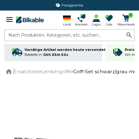
Preisgarantie
365 Tage Rückgabe*
0
Land
Kontakt
Login
Liste
Warenkorb
Nach Produkten, Kategorien, etc. suchen...
Vorrätige Artikel werden heute versendet
Preisga
Bestelle in:
04h 55m 52s
Wir matc
Ersatzteile
Lenkergriffe
Griff-Set schwarz/grau mit
Home