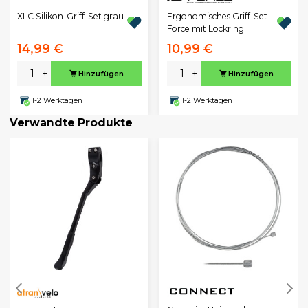
XLC Silikon-Griff-Set grau
Ergonomisches Griff-Set
Force mit Lockring
14,99 €
10,99 €
-
+
-
+
Hinzufügen
Hinzufügen
1-2 Werktagen
1-2 Werktagen
Verwandte Produkte