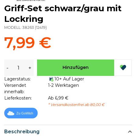
Griff-Set schwarz/grau mit
Lockring
MODELL:
38263
(
12419
)
7,99 €
-
+
Hinzufügen
Lagerstatus:
10+ Auf Lager
Versendet
1-2 Werktagen
innerhalb:
Lieferkosten:
Ab 6,99 €
* Versandkostenfrei ab 80,00 €
Zu GoWish
Beschreibung