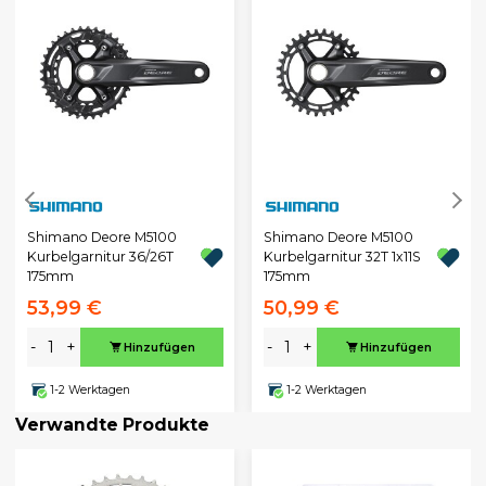
Shimano Deore M5100
Shimano Deore M5100
Kurbelgarnitur 36/26T
Kurbelgarnitur 32T 1x11S
175mm
175mm
53,99 €
50,99 €
-
+
-
+
Hinzufügen
Hinzufügen
1-2 Werktagen
1-2 Werktagen
Verwandte Produkte