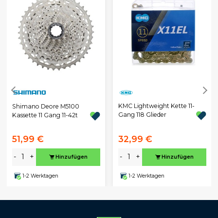
KMC Lightweight Kette 11-
Shimano Deore M5100
Gang 118 Glieder
Kassette 11 Gang 11-42t
51,99 €
32,99 €
-
+
-
+
Hinzufügen
Hinzufügen
1-2 Werktagen
1-2 Werktagen