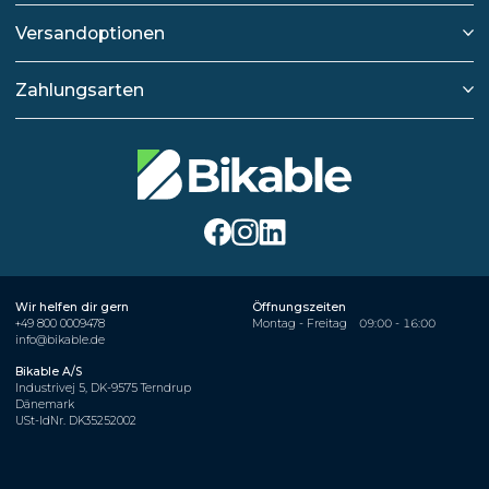
Versandoptionen
Zahlungsarten
Wir helfen dir gern
Öffnungszeiten
+49 800 0009478
Montag - Freitag
09:00 - 16:00
info@bikable.de
Bikable A/S
Industrivej 5, DK-9575 Terndrup
Dänemark
USt-IdNr. DK35252002