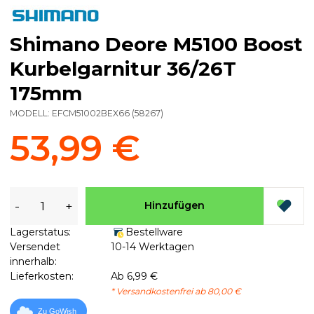
Shimano Deore M5100 Boost
Kurbelgarnitur 36/26T
175mm
MODELL:
EFCM51002BEX66
(
58267
)
53,99 €
-
+
Hinzufügen
Lagerstatus:
Bestellware
Versendet
10-14 Werktagen
innerhalb:
Lieferkosten:
Ab 6,99 €
* Versandkostenfrei ab 80,00 €
Zu GoWish