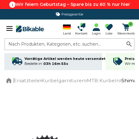
Wir feiern Geburtstag – Spare bis zu 60 % nur hier
Preisgarantie
365 Tage Rückgabe*
0
Land
Kontakt
Login
Liste
Warenkorb
Nach Produkten, Kategorien, etc. suchen...
Vorrätige Artikel werden heute versendet
Preisga
Bestelle in:
03h 16m 54s
Wir matc
Ersatzteile
Kurbelgarnituren
MTB Kurbeln
Shiman
Home