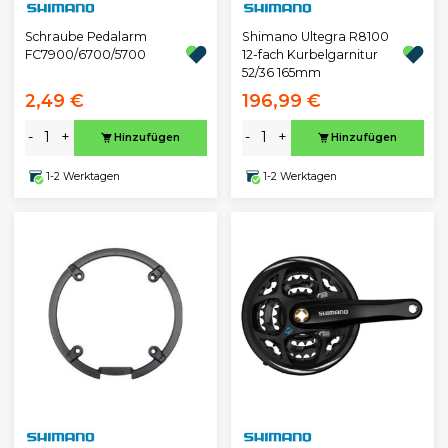
Schraube Pedalarm
Shimano Ultegra R8100
FC7900/6700/5700
12-fach Kurbelgarnitur
52/36 165mm
2,49 €
196,99 €
-
+
-
+
Hinzufügen
Hinzufügen
1-2 Werktagen
1-2 Werktagen