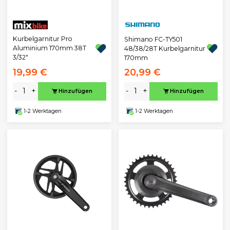
Kurbelgarnitur Pro
Shimano FC-TY501
Aluminium 170mm 38T
48/38/28T Kurbelgarnitur
3/32"
170mm
19,99 €
20,99 €
-
+
-
+
Hinzufügen
Hinzufügen
1-2 Werktagen
1-2 Werktagen