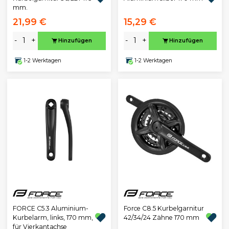
mm.
21,99 €
15,29 €
-
+
-
+
Hinzufügen
Hinzufügen
1-2 Werktagen
1-2 Werktagen
FORCE C5.3 Aluminium-
Force C8.5 Kurbelgarnitur
Kurbelarm, links, 170 mm,
42/34/24 Zähne 170 mm
für Vierkantachse