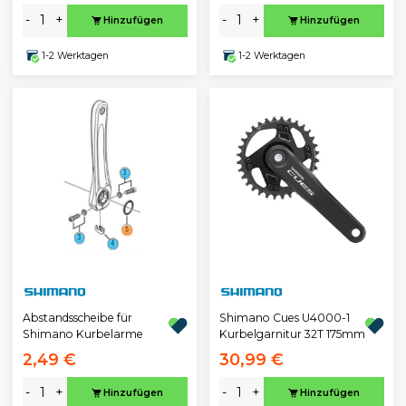
-
+
-
+
Hinzufügen
Hinzufügen
1-2 Werktagen
1-2 Werktagen
Abstandsscheibe für
Shimano Cues U4000-1
Shimano Kurbelarme
Kurbelgarnitur 32T 175mm
2,49 €
30,99 €
-
+
-
+
Hinzufügen
Hinzufügen