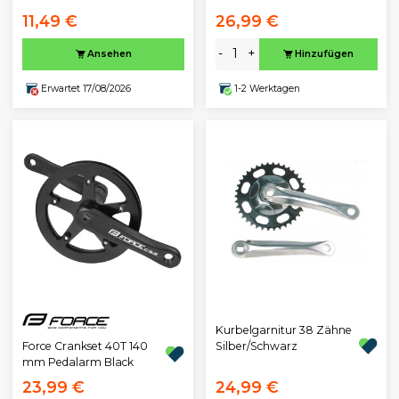
11,49 €
26,99 €
-
+
Ansehen
Hinzufügen
Erwartet 17/08/2026
1-2 Werktagen
Kurbelgarnitur 38 Zähne
Force Crankset 40T 140
Silber/Schwarz
mm Pedalarm Black
23,99 €
24,99 €