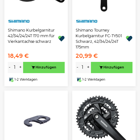
Shimano Kurbelgarnitur
Shimano Tourney
42/34/24/24T 170 mm für
Kurbelgarnitur FC-TY501
Vierkantachse schwarz
Schwarz, 42/34/24/24T
175mm
18,49 €
20,99 €
-
+
-
+
Hinzufügen
Hinzufügen
1-2 Werktagen
1-2 Werktagen