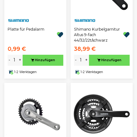
Platte für Pedalarm
Shimano Kurbelgarnitur
Altus 9-fach
44/32/22t/schwarz
0,99 €
38,99 €
-
+
-
+
Hinzufügen
Hinzufügen
1-2 Werktagen
1-2 Werktagen