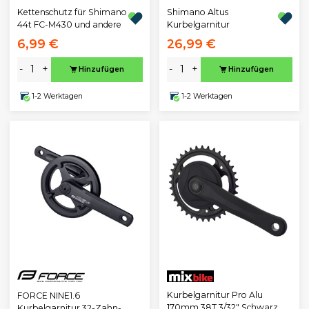
Kettenschutz für Shimano
Shimano Altus
44t FC-M430 und andere
Kurbelgarnitur
6,99 €
26,99 €
-
+
-
+
Hinzufügen
Hinzufügen
1-2 Werktagen
1-2 Werktagen
Kurbelgarnitur Pro Alu
FORCE NINE1.6
170mm 38T 3/32" Schwarz
Kurbelgarnitur 32-Zahn-