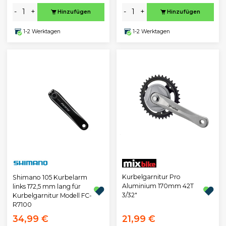
-
+
-
+
Hinzufügen
Hinzufügen
1-2 Werktagen
1-2 Werktagen
Kurbelgarnitur Pro
Shimano 105 Kurbelarm
Aluminium 170mm 42T
links 172,5 mm lang für
3/32"
Kurbelgarnitur Modell FC-
R7100
34,99 €
21,99 €