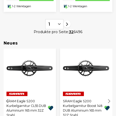
1-2 Werktagen
1-2 Werktagen
1
Produkte pro Seite:
32
64
96
Neues
SRAM Eagle S200
SRAM Eagle S200
Kurbelgarnitur CL55 DUB
Kurbelgarnitur Boost 148
Aluminium 165 mm 32Z
DUB Aluminium 165 mm
Stahl
32Z Stahl