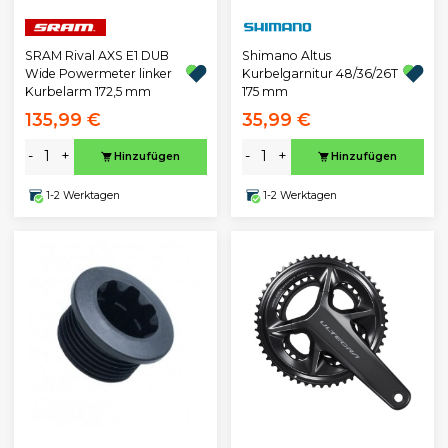
SRAM Rival AXS E1 DUB
Shimano Altus
Wide Powermeter linker
Kurbelgarnitur 48/36/26T
Kurbelarm 172,5 mm
175 mm
135,99 €
35,99 €
-
+
-
+
Hinzufügen
Hinzufügen
1-2 Werktagen
1-2 Werktagen