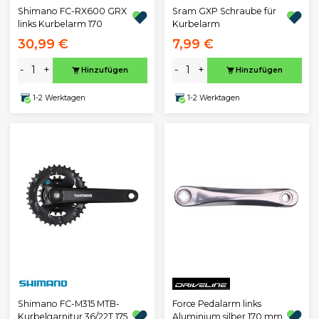
Shimano FC-RX600 GRX
Sram GXP Schraube für
links Kurbelarm 170
Kurbelarm
30,99 €
7,99 €
-
+
-
+
Hinzufügen
Hinzufügen
1-2 Werktagen
1-2 Werktagen
Shimano FC-M315 MTB-
Force Pedalarm links
Kurbelgarnitur 36/22T 175
Aluminium silber 170 mm