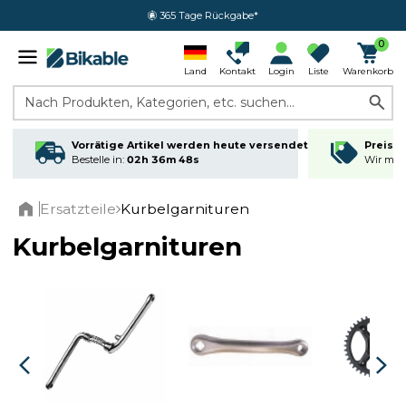
365 Tage Rückgabe*
0
Land
Kontakt
Login
Liste
Warenkorb
Nach Produkten, Kategorien, etc. suchen...
Vorrätige Artikel werden heute versendet
Preisga
Bestelle in:
02h 36m 47s
Wir matc
Ersatzteile
Kurbelgarnituren
Home
Kurbelgarnituren