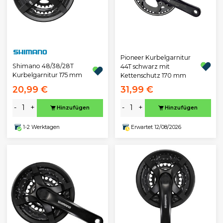
Pioneer Kurbelgarnitur
Shimano 48/38/28T
44T schwarz mit
Kurbelgarnitur 175 mm
Kettenschutz 170 mm
20,99 €
31,99 €
-
+
-
+
Hinzufügen
Hinzufügen
1-2 Werktagen
Erwartet 12/08/2026