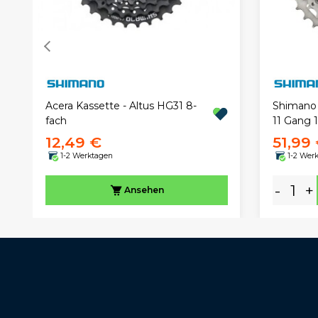
Acera Kassette - Altus HG31 8-
Shimano
fach
11 Gang 1
12,49 €
51,99
1-2 Werktagen
1-2 Wer
-
+
Ansehen