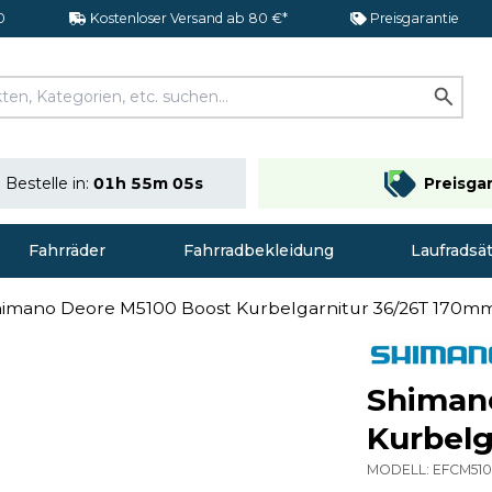
0
Kostenloser Versand ab 80 €*
Preisgarantie
Bestelle in:
01h 55m 05s
Preisga
Fahrräder
Fahrradbekleidung
Laufradsä
imano Deore M5100 Boost Kurbelgarnitur 36/26T 170m
Shiman
Kurbelg
MODELL:
EFCM51