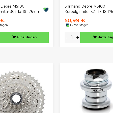
 Deore M5100
Shimano Deore M5100
rnitur 30T 1x11S 175mm
Kurbelgarnitur 32T 1x11S 1
 €
50,99 €
ktagen
1-2 Werktagen
-
+
Hinzufügen
Hinzufü