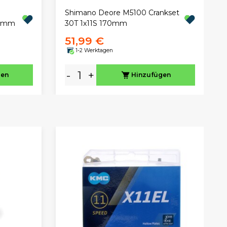
Shimano Deore M5100 Crankset
75mm
30T 1x11S 170mm
51,99 €
1-2 Werktagen
-
+
gen
Hinzufügen