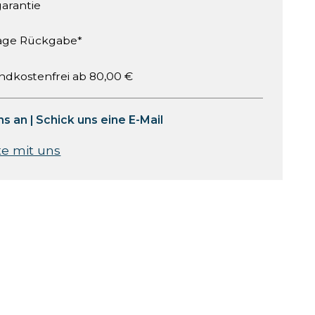
garantie
age Rückgabe*
ndkostenfrei ab 80,00 €
ns an
|
Schick uns eine E-Mail
te mit uns