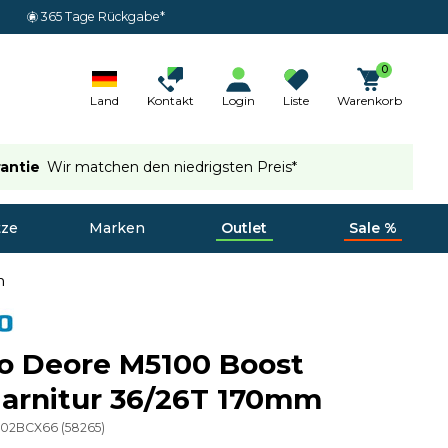
365 Tage Rückgabe*
0
Land
Kontakt
Login
Liste
Warenkorb
rantie
Wir matchen den niedrigsten Preis*
tze
Marken
Outlet
Sale %
m
o Deore M5100 Boost
arnitur 36/26T 170mm
002BCX66
(
58265
)