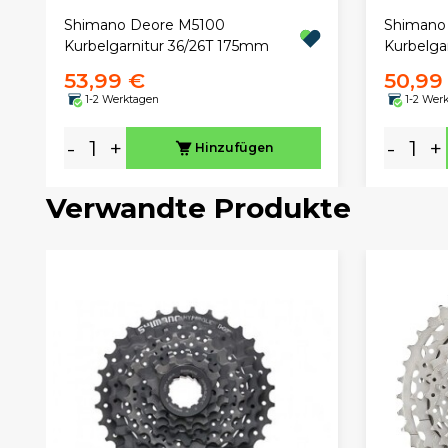
Shimano Deore M5100
Shimano
Kurbelgarnitur 36/26T 175mm
Kurbelga
53,99 €
50,99
1-2 Werktagen
1-2 Wer
-
+
-
+
Hinzufügen
Verwandte Produkte