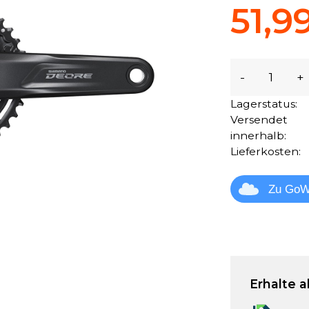
51,9
-
+
Lagerstatus:
Versendet
innerhalb:
Lieferkosten:
Zu GoW
Erhalte a