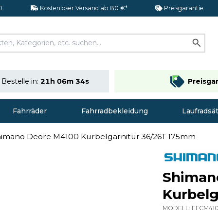
0
Kostenloser Versand ab 80 €*
Preisgarantie
Bestelle in:
21h 06m 34s
Preisga
Fahrräder
Fahrradbekleidung
Laufradsä
imano Deore M4100 Kurbelgarnitur 36/26T 175mm
Shiman
Kurbelg
MODELL:
EFCM41