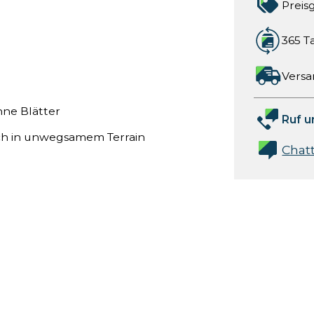
Preis
365 T
Versa
hne Blätter
Ruf u
ch in unwegsamem Terrain
Chat