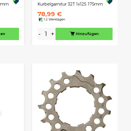
75mm
Kurbelgarnitur 32T 1x12S 175mm
78,99 €
1-2 Werktagen
-
+
gen
Hinzufügen