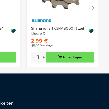
8"
Shimano 15 T CS-M8000 Ritzel
Deore XT
2,99 €
1-2 Werktagen
-
+
Hinzufügen
keiten.