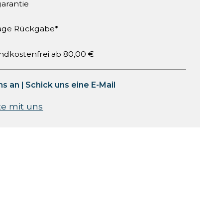
garantie
age Rückgabe*
ndkostenfrei ab 80,00 €
ns an
|
Schick uns eine E-Mail
te mit uns