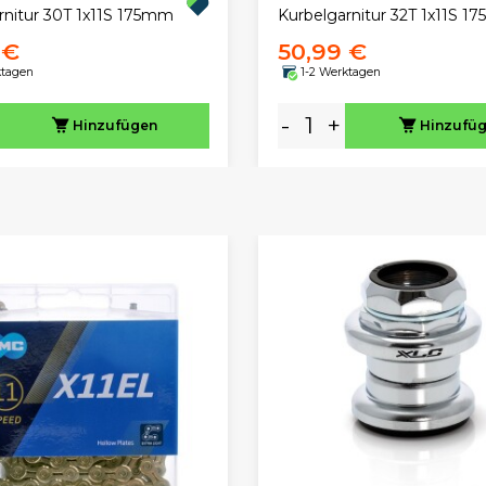
rnitur 30T 1x11S 175mm
Kurbelgarnitur 32T 1x11S 1
 €
50,99 €
ktagen
1-2 Werktagen
-
+
Hinzufügen
Hinzufü