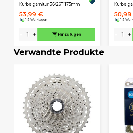
Kurbelgarnitur 36/26T 175mm
Kurbelga
53,99 €
50,99
1-2 Werktagen
1-2 Wer
-
+
-
+
Hinzufügen
Verwandte Produkte