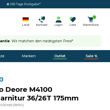
365 Tage Rückgabe*
0
Land
Kontakt
Login
Liste
Warenkorb
rantie
Wir matchen den niedrigsten Preis*
tze
Marken
Outlet
Sale %
o Deore M4100
arnitur 36/26T 175mm
002EX66
(
58190
)