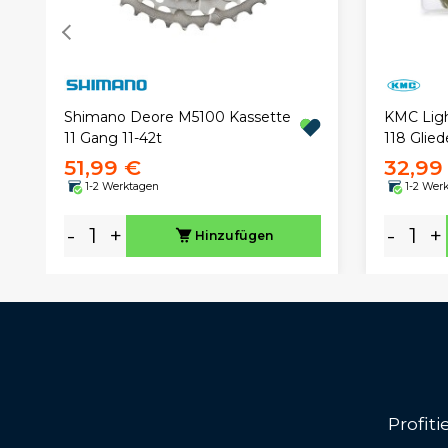
KMC Ligh
Shimano Deore M5100 Kassette
118 Glied
11 Gang 11-42t
51,99 €
32,99
1-2 Werktagen
1-2 Wer
-
+
-
+
Hinzufügen
Profit