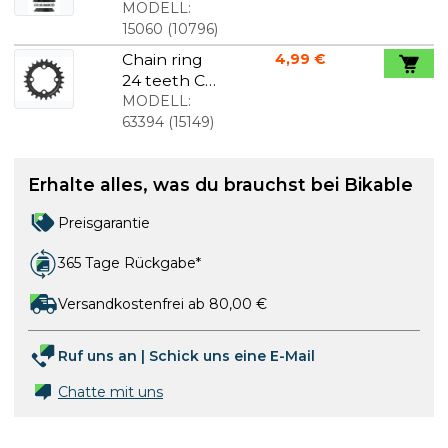
Gewinde
MODELL:
von Force
15060
(
10796
)
Chain ring
4,99 €
24 teeth Cr-
Mo, black
MODELL:
63394
(
15149
)
Erhalte alles, was du brauchst bei Bikable
Preisgarantie
365 Tage Rückgabe*
Versandkostenfrei ab 80,00 €
Ruf uns an
|
Schick uns eine E-Mail
Chatte mit uns