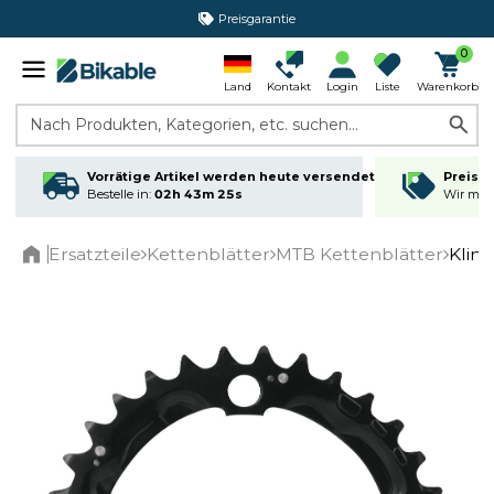
Preisgarantie
0
Land
Kontakt
Login
Liste
Warenkorb
Nach Produkten, Kategorien, etc. suchen...
Vorrätige Artikel werden heute versendet
Preisga
Bestelle in:
02h 43m 25s
Wir matc
Ersatzteile
Kettenblätter
MTB Kettenblätter
Klin
Home