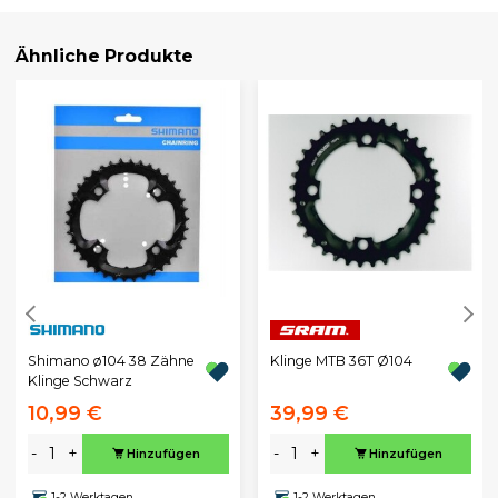
Ähnliche Produkte
Shimano ø104 38 Zähne
Klinge MTB 36T Ø104
Klinge Schwarz
10,99 €
39,99 €
-
+
-
+
Hinzufügen
Hinzufügen
1-2 Werktagen
1-2 Werktagen