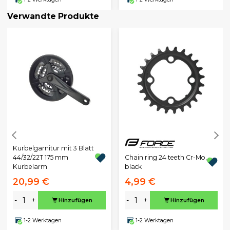
Verwandte Produkte
Kurbelgarnitur mit 3 Blatt
Chain ring 24 teeth Cr-Mo,
44/32/22T 175 mm
black
Kurbelarm
20,99 €
4,99 €
-
+
-
+
Hinzufügen
Hinzufügen
1-2 Werktagen
1-2 Werktagen