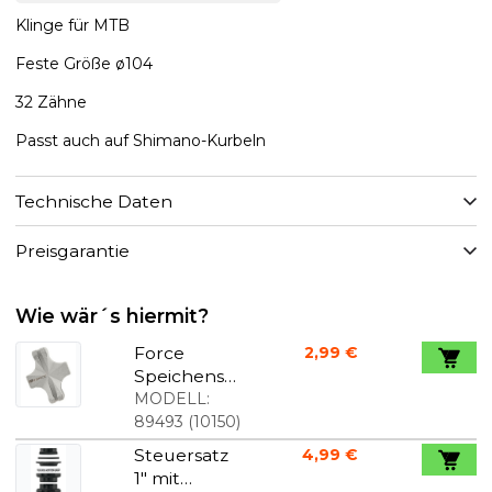
Klinge für MTB
Feste Größe ø104
32 Zähne
Passt auch auf Shimano-Kurbeln
Technische Daten
Preisgarantie
Wie wär´s hiermit?
Force
2,99 €
Speichensc
hlüssel 3,2 /
MODELL:
3,3 3,4 3,9
89493
(
10150
)
mm
Steuersatz
4,99 €
1" mit