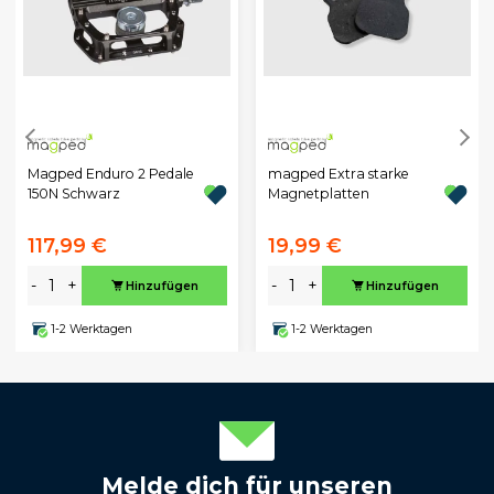
Magped Enduro 2 Pedale
magped Extra starke
150N Schwarz
Magnetplatten
117,99 €
19,99 €
-
+
-
+
Hinzufügen
Hinzufügen
1-2 Werktagen
1-2 Werktagen
Melde dich für unseren