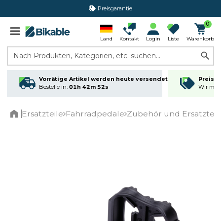
Preisgarantie
365 Tage Rückgabe*
0
Land
Kontakt
Login
Liste
Warenkorb
Nach Produkten, Kategorien, etc. suchen...
Vorrätige Artikel werden heute versendet
Preisga
Bestelle in:
01h 42m 52s
Wir matc
Ersatzteile
Fahrradpedale
Zubehör und Ersatzteil
Home