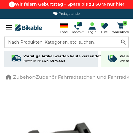
Wir feiern Geburtstag – Spare bis zu 60 % nur hier
Preisgarantie
0
Land
Kontakt
Login
Liste
Warenkorb
Nach Produkten, Kategorien, etc. suchen...
Vorrätige Artikel werden heute versendet
Preisga
Bestelle in:
14h 59m 44s
Wir matc
Zubehör
Zubehör Fahrradtaschen und Fahrradkö
Home