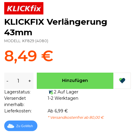
KLICKFIX Verlängerung
43mm
MODELL:
KF829
(
4080
)
8,49 €
-
+
Hinzufügen
Lagerstatus:
2 Auf Lager
Versendet
1-2 Werktagen
innerhalb:
Lieferkosten:
Ab 6,99 €
* Versandkostenfrei ab 80,00 €
Zu GoWish