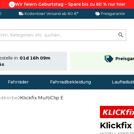
Wir feiern Geburtstag – Spare bis zu 60 % nur hier
0
Kostenloser Versand ab 80 €*
Preisgarantie
stelle in:
01d 16h 09m
Preisga
3s
Fahrräder
Fahrradbekleidung
Laufradsä
adkörbe
Klickfix MultiClip E
Klickfix
MODELL:
KF817
(
7