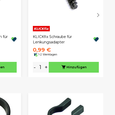
 für
KLICKfix Schraube für
Lenkungsadapter
0,99 €
1-2 Werktagen
-
+
gen
Hinzufügen