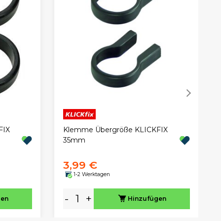
FIX
Klemme Übergröße KLICKFIX
35mm
3,99 €
1-2 Werktagen
-
+
gen
Hinzufügen