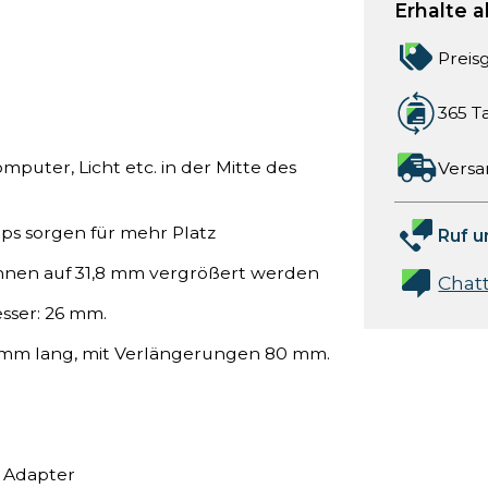
Erhalte a
Preis
365 T
puter, Licht etc. in der Mitte des
Versa
ips sorgen für mehr Platz
Ruf u
nnen auf 31,8 mm vergrößert werden
Chat
esser: 26 mm.
40 mm lang, mit Verlängerungen 80 mm.
r Adapter