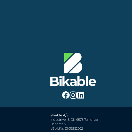
Bikable A/S
Industrivej 5, DK-9575 Terndrup
Dänemark
USt-IdNr. DK35252002