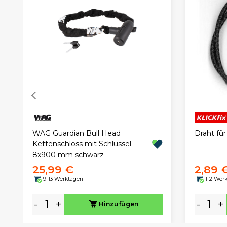
WAG Guardian Bull Head
Draht fü
Kettenschloss mit Schlüssel
8x900 mm schwarz
25,99 €
2,89 
9-13 Werktagen
1-2 Wer
-
+
-
+
Hinzufügen