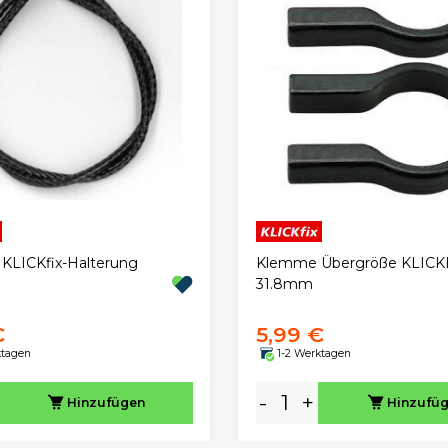
r KLICKfix-Halterung
Klemme Übergröße KLICK
31.8mm
€
5,99 €
ktagen
1-2 Werktagen
-
+
Hinzufügen
Hinzufü