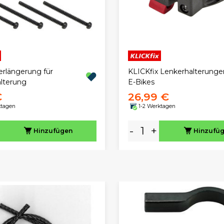
Verlängerung für
KLICKfix Lenkerhalterungen
lterung
E-Bikes
€
26,99 €
ktagen
1-2 Werktagen
-
+
Hinzufügen
Hinzufü