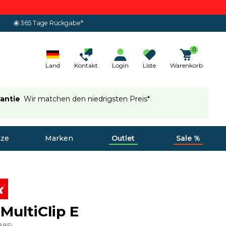
365 Tage Rückgabe*
0
Land
Kontakt
Login
Liste
Warenkorb
rantie
Wir matchen den niedrigsten Preis*
tze
Marken
Outlet
Sale %
 MultiClip E
885
)