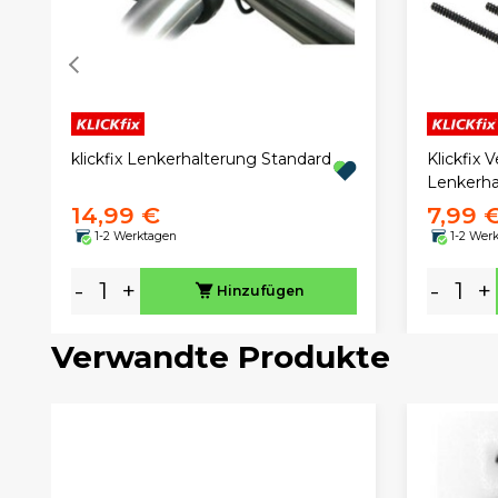
klickfix Lenkerhalterung Standard
Klickfix 
Lenkerha
14,99 €
7,99 
1-2 Werktagen
1-2 Wer
-
+
-
+
Hinzufügen
Verwandte Produkte