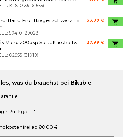
LL:
KF810-35
(
61565
)
 Portland Frontträger schwarz mit
63,99 €
n
LL:
50410
(
29028
)
fix Micro 200exp Satteltasche 1,5 -
27,99 €
r
LL:
0295S
(
31019
)
lles, was du brauchst bei Bikable
garantie
age Rückgabe*
ndkostenfrei ab 80,00 €