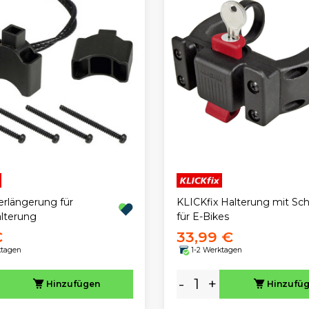
Verlängerung für
KLICKfix Halterung mit Sch
lterung
für E-Bikes
€
33,99 €
ktagen
1-2 Werktagen
-
+
Hinzufügen
Hinzufü