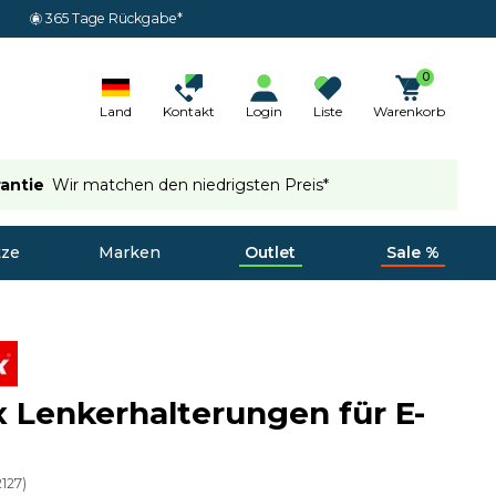
365 Tage Rückgabe*
0
Land
Kontakt
Login
Liste
Warenkorb
rantie
Wir matchen den niedrigsten Preis*
tze
Marken
Outlet
Sale %
x Lenkerhalterungen für E-
2127
)