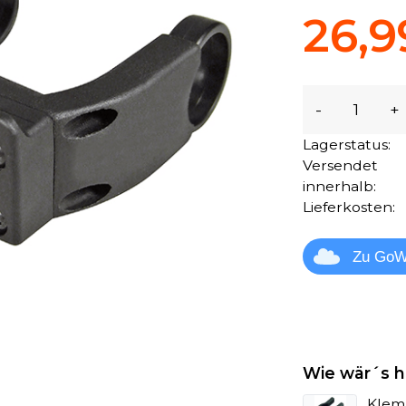
26,9
-
+
Lagerstatus:
Versendet
innerhalb:
Lieferkosten:
Zu GoW
Wie wär´s h
Klem