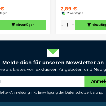
 €
2,89 €
ktagen
1-2 Werktagen
-
+
Hinzufügen
Hinzufü
Melde dich für unseren Newsletter an
iere als Erstes von exklusiven Angeboten und Neuig
Anmel
etter-Anmeldung inkl. Einwilligung der
Datenschutzerklärung
.