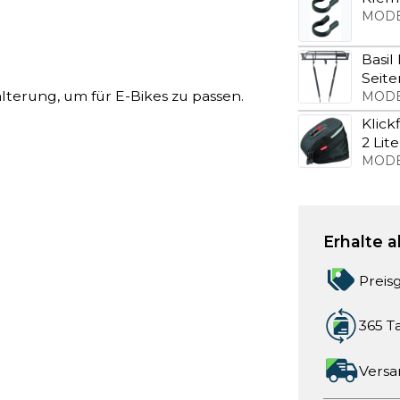
MODE
Basil
Seite
lterung, um für E-Bikes zu passen.
MODE
Klick
2 Lite
MODE
Erhalte a
Preis
365 T
Versa