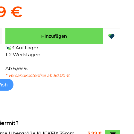
9 €
Hinzufügen
3 Auf Lager
1-2 Werktagen
Ab 6,99 €
* Versandkostenfrei ab 80,00 €
ish
iermit?
me Übergröße KLICKFIX 35mm
3,99 €