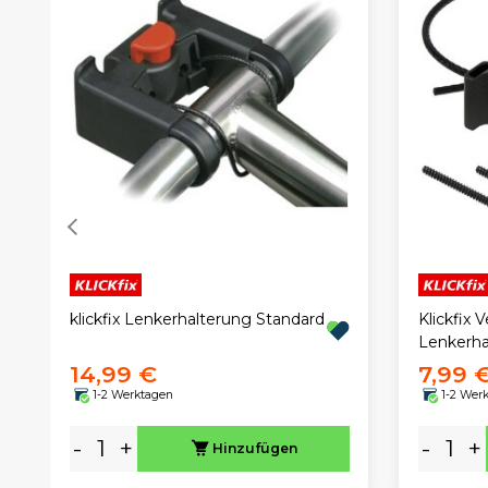
klickfix Lenkerhalterung Standard
Klickfix 
Lenkerha
14,99 €
7,99 
1-2 Werktagen
1-2 Wer
-
+
-
+
Hinzufügen