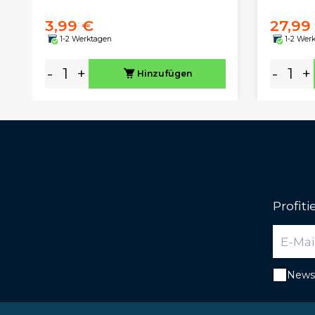
3,99 €
27,99
1-2 Werktagen
1-2 Wer
-
+
-
+
Hinzufügen
Profit
Newsl