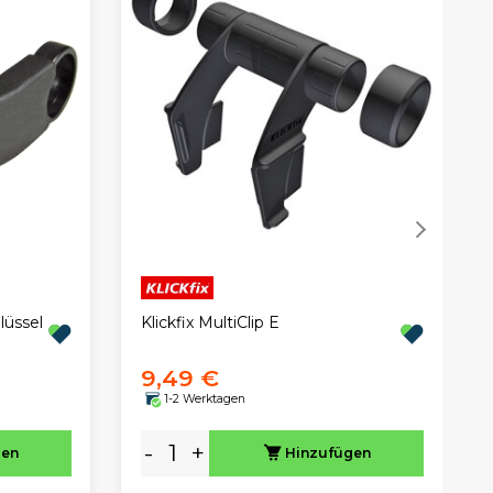
lüssel
Klickfix MultiClip E
9,49 €
1-2 Werktagen
-
+
gen
Hinzufügen