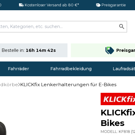
0
Kostenloser Versand ab 80 €*
Preisgarantie
Bestelle in:
16h 14m 41s
Preisga
Fahrräder
Fahrradbekleidung
Laufradsä
adkörbe
KLICKfix Lenkerhalterungen für E-Bikes
KLICKfi
Bikes
MODELL:
KF818
(
1