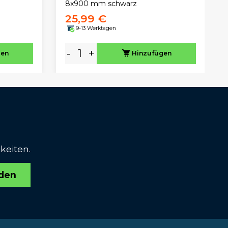
8x900 mm schwarz
25,99 €
9-13 Werktagen
-
+
gen
Hinzufügen
keiten.
den