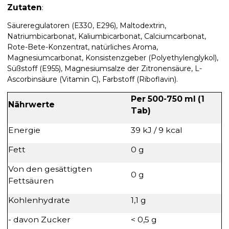
Zutaten
:
Säureregulatoren (E330, E296), Maltodextrin,
Natriumbicarbonat, Kaliumbicarbonat, Calciumcarbonat,
Rote-Bete-Konzentrat, natürliches Aroma,
Magnesiumcarbonat, Konsistenzgeber (Polyethylenglykol),
Süßstoff (E955), Magnesiumsalze der Zitronensäure, L-
Ascorbinsäure (Vitamin C), Farbstoff (Riboflavin).
Per 500-750 ml (1
Nährwerte
Tab)
Energie
39 kJ / 9 kcal
Fett
0 g
Von den gesättigten
0 g
Fettsäuren
Kohlenhydrate
1,1 g
- davon Zucker
< 0,5 g