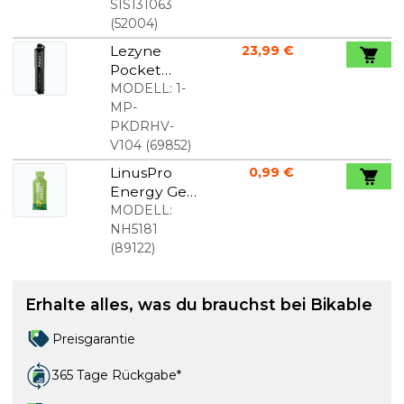
verschiede
SIS131063
ne
(
52004
)
Geschmack
Lezyne
23,99 €
srichtunge
Pocket
n, 7 x 60 ml.
Drive HV
MODELL:
1-
Handpump
MP-
e, schwarz
PKDRHV-
V104
(
69852
)
LinusPro
0,99 €
Energy Gel
Zitrone 40g
MODELL:
NH5181
(
89122
)
Erhalte alles, was du brauchst bei Bikable
Preisgarantie
365 Tage Rückgabe*