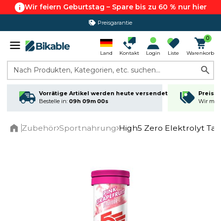
Wir feiern Geburtstag – Spare bis zu 60 % nur hier
Preisgarantie
365 Tage Rückgabe*
0
Land
Kontakt
Login
Liste
Warenkorb
Nach Produkten, Kategorien, etc. suchen...
Vorrätige Artikel werden heute versendet
Preisga
Bestelle in:
09h 09m 00s
Wir matc
Zubehör
Sportnahrung
High5 Zero Elektrolyt Tab
Home