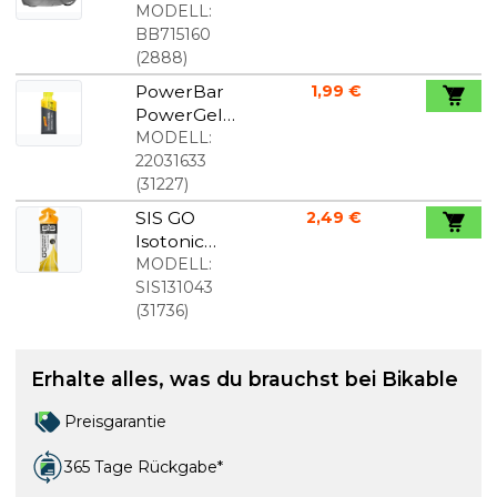
200 x110cm
MODELL:
BB715160
(
2888
)
PowerBar
1,99 €
PowerGel
Lemon-
MODELL:
Lime 41g
22031633
(
31227
)
SIS GO
2,49 €
Isotonic
Energy
MODELL:
Tropical
SIS131043
60ml
(
31736
)
Erhalte alles, was du brauchst bei Bikable
Preisgarantie
365 Tage Rückgabe*