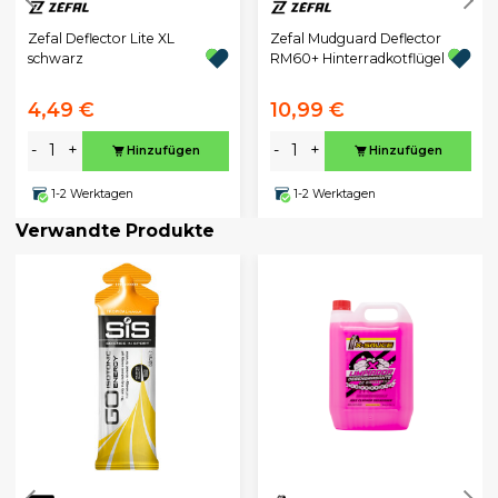
Zefal Deflector Lite XL
Zefal Mudguard Deflector
schwarz
RM60+ Hinterradkotflügel
4,49 €
10,99 €
-
+
-
+
Hinzufügen
Hinzufügen
1-2 Werktagen
1-2 Werktagen
Verwandte Produkte