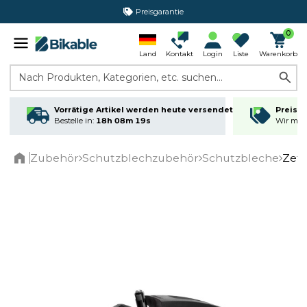
Preisgarantie
0
Land
Kontakt
Login
Liste
Warenkorb
Nach Produkten, Kategorien, etc. suchen...
Vorrätige Artikel werden heute versendet
Preisga
Bestelle in:
18h 08m 19s
Wir matc
Zubehör
Schutzblechzubehör
Schutzbleche
Zefa
Home