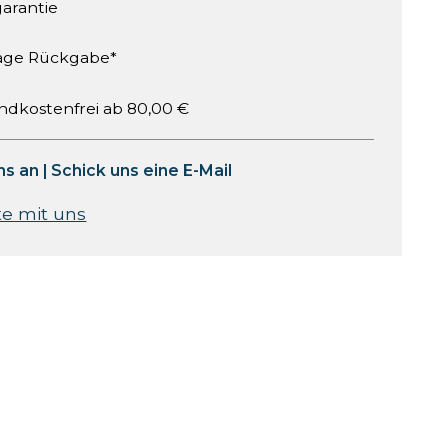
garantie
age Rückgabe*
ndkostenfrei ab 80,00 €
ns an
|
Schick uns eine E-Mail
te mit uns