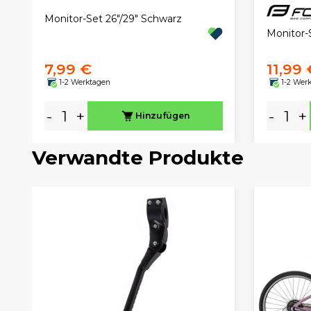
Monitor-Set 26"/29" Schwarz
Monitor-S
7,99 €
11,99 
1-2 Werktagen
1-2 Wer
-
+
-
+
Hinzufügen
Verwandte Produkte