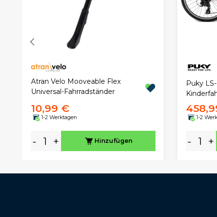
Atran Velo Mooveable Flex
Puky LS-
Universal-Fahrradständer
Kinderfah
10,99 €
458,9
1-2 Werktagen
1-2 Wer
-
+
-
+
Hinzufügen