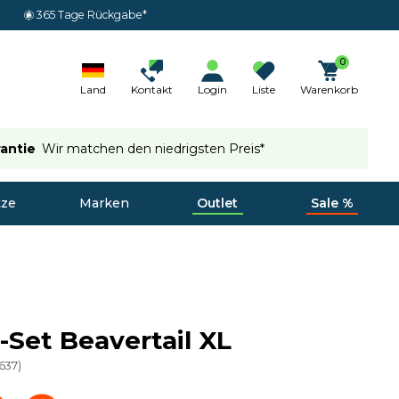
365 Tage Rückgabe*
0
Land
Kontakt
Login
Liste
Warenkorb
rantie
Wir matchen den niedrigsten Preis*
tze
Marken
Outlet
Sale %
-Set Beavertail XL
637
)