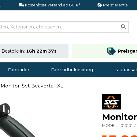
0
Kostenloser Versand ab 80 €*
Preisgarantie
Bestelle in:
16h 22m 36s
Preisga
Fahrräder
Fahrradbekleidung
Laufradsä
Monitor-Set Beavertail XL
Monitor
MODELL:
010101
(
5