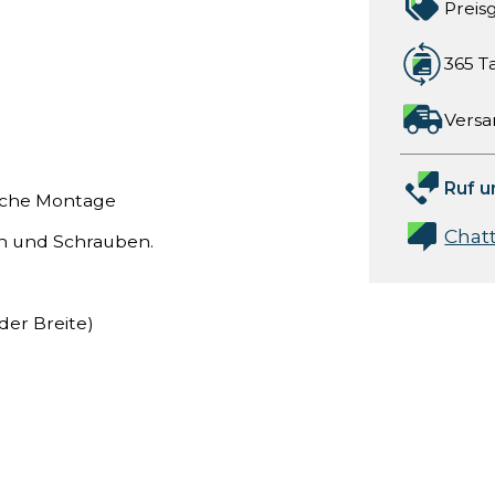
Preis
365 T
Versa
Ruf u
fache Montage
Chat
n und Schrauben.
der Breite)