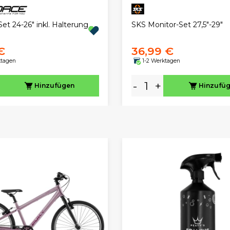
et 24-26" inkl. Halterung
SKS Monitor-Set 27,5"-29"
€
36,99 €
ktagen
1-2 Werktagen
-
+
Hinzufügen
Hinzufü