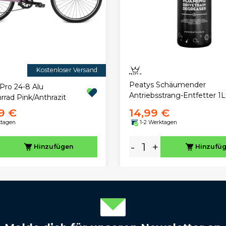
Kostenloser Versand
Peatys Schäumender
Pro 24-8 Alu
Antriebsstrang-Entfetter 1L
rrad Pink/Anthrazit
9 €
14,99 €
ktagen
1-2 Werktagen
-
+
Hinzufügen
Hinzufü