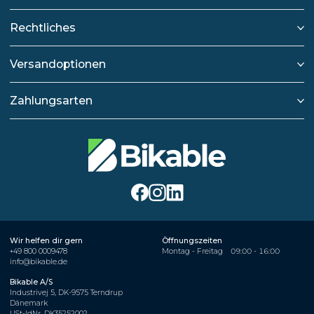
Rechtliches
Versandoptionen
Zahlungsarten
Wir helfen dir gern
Öffnungszeiten
+49 800 0009478
Montag - Freitag
09:00 - 16:00
info@bikable.de
Bikable A/S
Industrivej 5, DK-9575 Terndrup
Dänemark
USt-IdNr. DK35252002