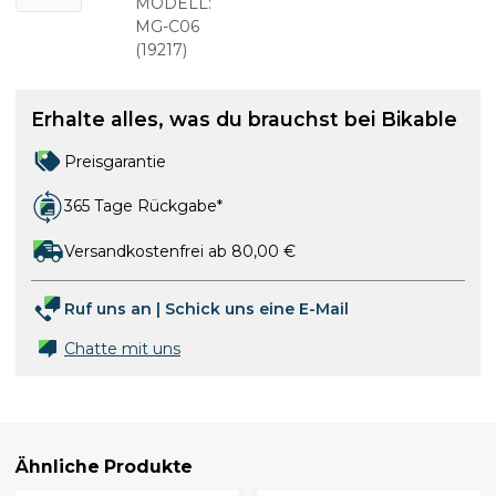
Hinterradko
MODELL:
tflügel
MG-C06
(
19217
)
Erhalte alles, was du brauchst bei Bikable
Preisgarantie
365 Tage Rückgabe*
Versandkostenfrei ab 80,00 €
Ruf uns an
|
Schick uns eine E-Mail
Chatte mit uns
Ähnliche Produkte