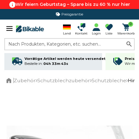
Wir feiern Geburtstag – Spare bis zu 60 % nur hier
Preisgarantie
365 Tage Rückgabe*
0
Land
Kontakt
Login
Liste
Warenkorb
Nach Produkten, Kategorien, etc. suchen...
Vorrätige Artikel werden heute versendet
Preisga
Bestelle in:
04h 33m 42s
Wir matc
Zubehör
Schutzblechzubehör
Schutzbleche
Hint
Home