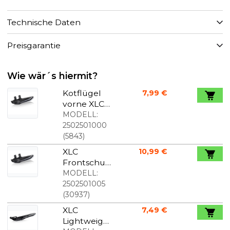
Technische Daten
Preisgarantie
Wie wär´s hiermit?
Kotflügel
7,99 €
vorne XLC
MG-C05
MODELL:
2502501000
(
5843
)
XLC
10,99 €
Frontschut
zblech für
MODELL:
Fatbikes
2502501005
(
30937
)
XLC
7,49 €
Lightweight