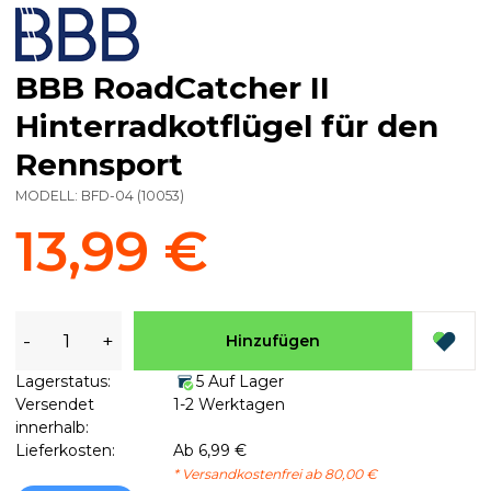
BBB RoadCatcher II
Hinterradkotflügel für den
Rennsport
MODELL:
BFD-04
(
10053
)
13,99 €
-
+
Hinzufügen
Lagerstatus:
5 Auf Lager
Versendet
1-2 Werktagen
innerhalb:
Lieferkosten:
Ab 6,99 €
* Versandkostenfrei ab 80,00 €