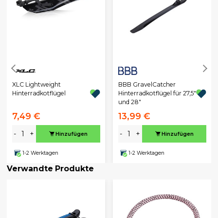
XLC Lightweight
BBB GravelCatcher
Hinterradkotflügel
Hinterradkotflügel für 27,5"
und 28"
7,49 €
13,99 €
-
+
-
+
Hinzufügen
Hinzufügen
1-2 Werktagen
1-2 Werktagen
Verwandte Produkte