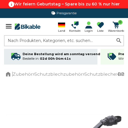
Wir feiern Geburtstag – Spare bis zu 60 % nur hier
Preisgarantie
0
Land
Kontakt
Login
Liste
Warenkorb
Nach Produkten, Kategorien, etc. suchen...
Deine Bestellung wird am sonntag versendet
Preis
Bestelle in:
02d 00h 04m 41s
Wir ma
Zubehör
Schutzblechzubehör
Schutzbleche
BBB 
Home