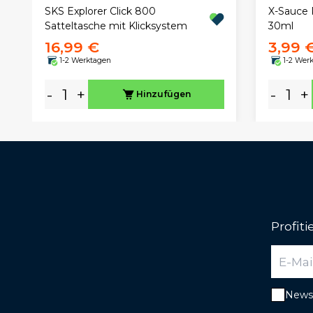
SKS Explorer Click 800
X-Sauce 
Satteltasche mit Klicksystem
30ml
16,99 €
3,99 
1-2 Werktagen
1-2 Wer
-
+
-
+
Hinzufügen
Profit
Newsl