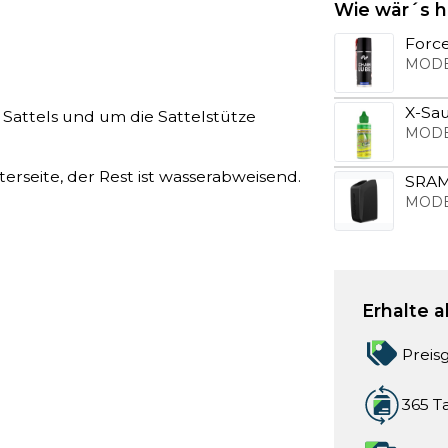
Wie wär´s h
Forc
MODE
X-Sa
 Sattels und um die Sattelstütze
MODE
rseite, der Rest ist wasserabweisend.
SRAM
MODE
Erhalte a
Preis
365 T