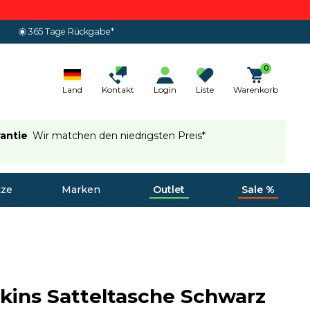
365 Tage Rückgabe*
0
Land
Kontakt
Login
Liste
Warenkorb
rantie
Wir matchen den niedrigsten Preis*
tze
Marken
Outlet
Sale %
Skins Satteltasche Schwarz