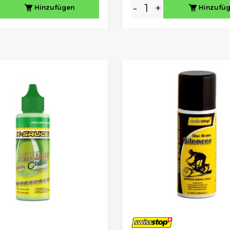
-
+
Hinzufügen
Hinzufü