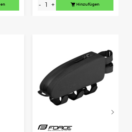
-
+
gen
Hinzufügen