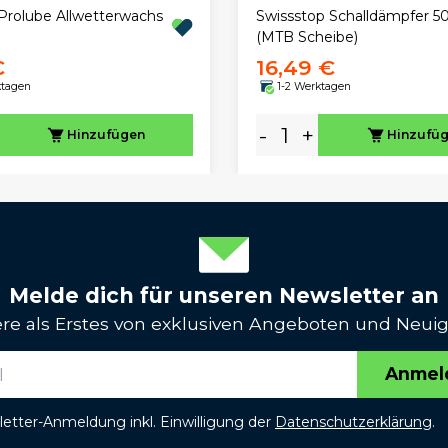
Prolube Allwetterwachs
Swissstop Schalldämpfer 5
(MTB Scheibe)
€
16,49 €
ktagen
1-2 Werktagen
-
+
Hinzufügen
Hinzufü
Melde dich für unseren Newsletter an
iere als Erstes von exklusiven Angeboten und Neuig
Anmel
etter-Anmeldung inkl. Einwilligung der
Datenschutzerklärung
.