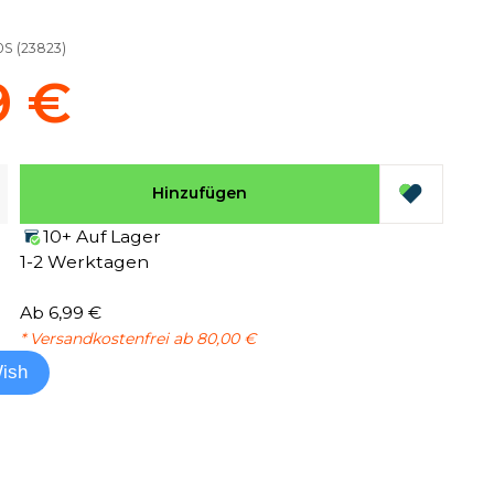
0S
(
23823
)
9 €
Hinzufügen
10+ Auf Lager
1-2 Werktagen
Ab 6,99 €
* Versandkostenfrei ab 80,00 €
ish