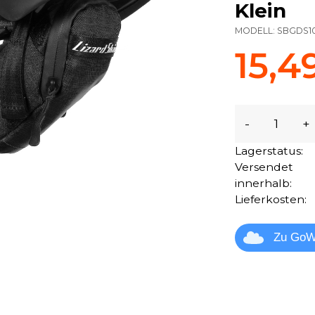
Klein
MODELL:
SBGDS1
15,4
-
+
Lagerstatus:
Versendet
innerhalb:
Lieferkosten:
Zu GoW