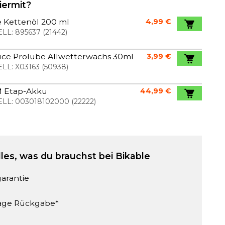
iermit?
e Kettenöl 200 ml
4,99 €
LL:
895637
(
21442
)
uce Prolube Allwetterwachs 30ml
3,99 €
LL:
X03163
(
50938
)
 Etap-Akku
44,99 €
LL:
003018102000
(
22222
)
lles, was du brauchst bei Bikable
garantie
age Rückgabe*