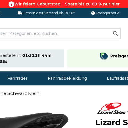
Wir feiern Geburtstag – Spare bis zu 60 % nur hier
0
Kostenloser Versand ab 80 €*
Preisgarantie
Bestelle in:
01d 21h 44m
Preisga
34s
Fahrräder
Fahrradbekleidung
Laufradsä
sche Schwarz Klein
Lizard 