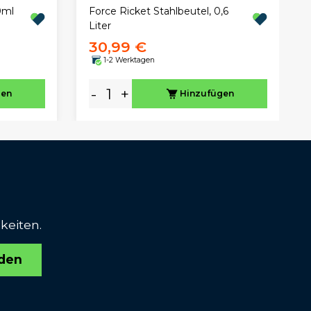
0ml
Force Ricket Stahlbeutel, 0,6
Liter
30,99 €
1-2 Werktagen
-
+
gen
Hinzufügen
keiten.
den