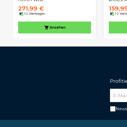
271,99 €
159,9
1-2 Werktagen
1-2 Wer
Ansehen
Profit
Newsl