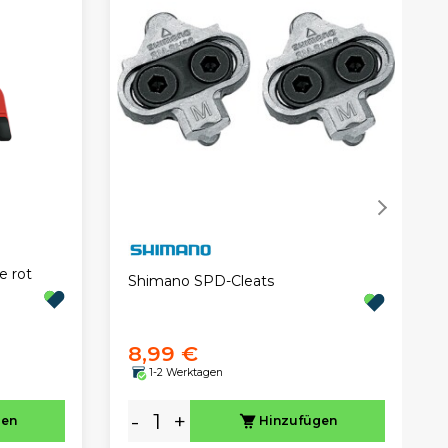
e rot
Shimano SPD-Cleats
8,99 €
1-2 Werktagen
-
+
gen
Hinzufügen