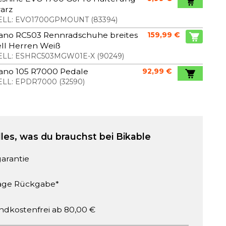
arz
LL:
EVO1700GPMOUNT
(
83394
)
ano RC503 Rennradschuhe breites
159,99 €
ll Herren Weiß
LL:
ESHRC503MGW01E-X
(
90249
)
ano 105 R7000 Pedale
92,99 €
LL:
EPDR7000
(
32590
)
lles, was du brauchst bei Bikable
garantie
age Rückgabe*
ndkostenfrei ab 80,00 €