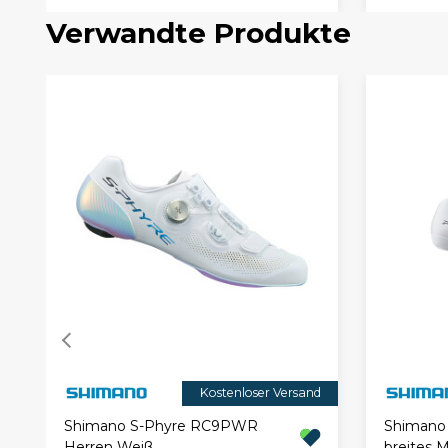
Verwandte Produkte
Kostenloser Versand
Shimano S-Phyre RC9PWR
Shimano
Herren Weiß
breites 