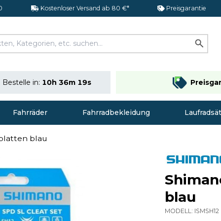
0
Kostenloser Versand ab 80 €*
Preisgarantie
Bestelle in:
10h 36m 18s
Preisga
Fahrräder
Fahrradbekleidung
Laufradsä
latten blau
Shiman
blau
MODELL:
ISMSH12