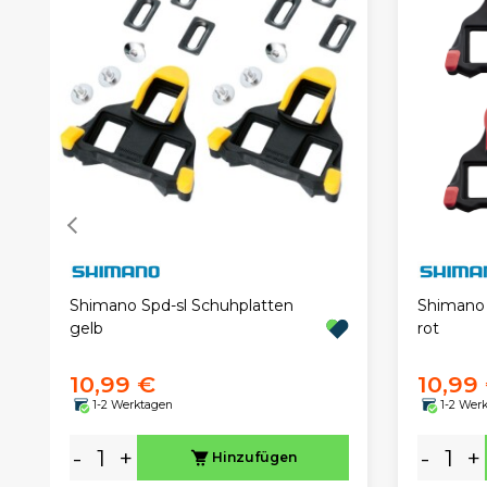
Shimano Spd-sl Schuhplatten
Shimano
gelb
rot
10,99 €
10,99
1-2 Werktagen
1-2 Wer
-
+
-
+
Hinzufügen