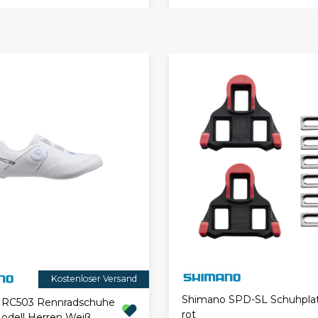
Kostenloser Versand
Shimano SPD-SL Schuhpla
 RC503 Rennradschuhe
rot
Modell Herren Weiß