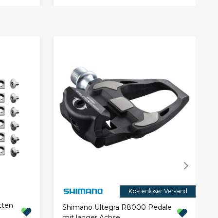
Kostenloser Versand
tten
Shimano Ultegra R8000 Pedale
mit langer Achse