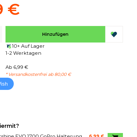
9 €
Hinzufügen
10+ Auf Lager
1-2 Werktagen
Ab 6,99 €
* Versandkostenfrei ab 80,00 €
ish
iermit?
cshine EVO 1700 GoPro Halterung
6,99 €