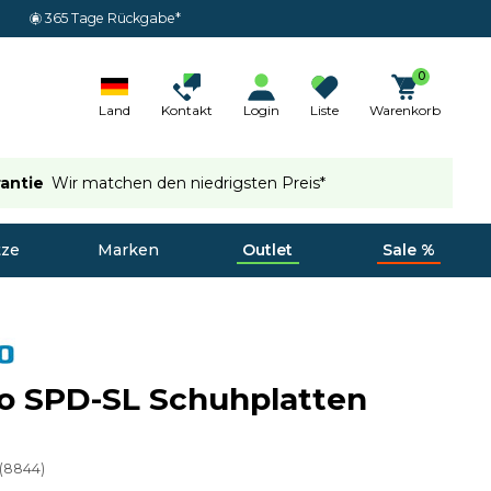
365 Tage Rückgabe*
0
Land
Kontakt
Login
Liste
Warenkorb
rantie
Wir matchen den niedrigsten Preis*
tze
Marken
Outlet
Sale %
o SPD-SL Schuhplatten
(
8844
)