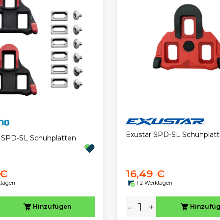
Exustar SPD-SL Schuhplatt
 SPD-SL Schuhplatten
 €
16,49 €
ktagen
1-2 Werktagen
-
+
Hinzufügen
Hinzufü