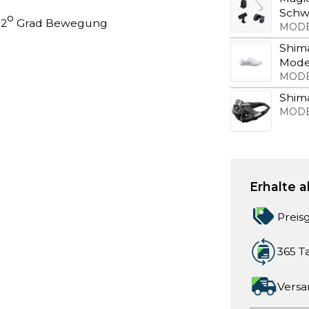
Schw
o
 2
Grad Bewegung
MODE
Shim
Mode
MODE
Shim
MODE
Erhalte a
Preis
365 T
Versa