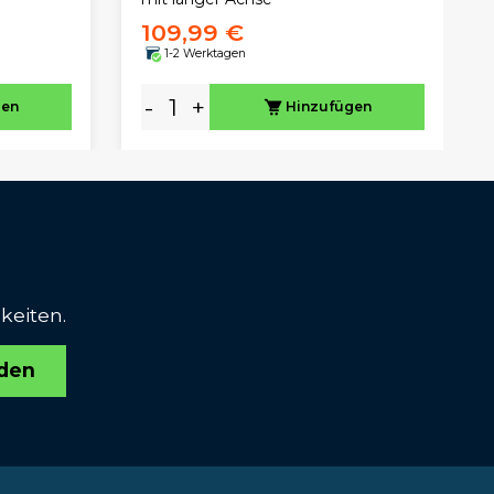
109,99 €
1-2 Werktagen
-
+
gen
Hinzufügen
keiten.
den