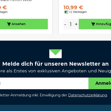
9 €
10,99 €
ktagen
1-2 Werktagen
-
+
Ansehen
Hinzufü
Melde dich für unseren Newsletter an
iere als Erstes von exklusiven Angeboten und Neuig
Anmel
etter-Anmeldung inkl. Einwilligung der
Datenschutzerklärung
.