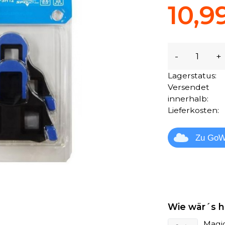
10,9
-
+
Lagerstatus:
Versendet
innerhalb:
Lieferkosten:
Zu GoW
Wie wär´s h
Magi