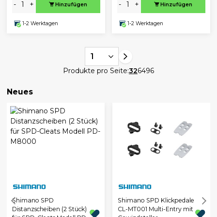
-
+
-
+
Hinzufügen
Hinzufügen
1-2 Werktagen
1-2 Werktagen
1
Produkte pro Seite:
32
64
96
Neues
Shimano SPD
Shimano SPD Klickpedale
Distanzscheiben (2 Stück)
CL-MT001 Multi-Entry mit