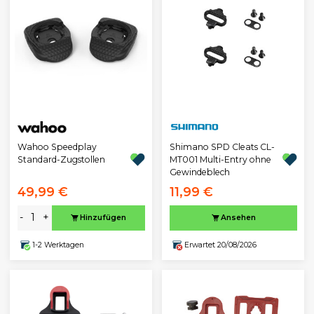
Wahoo Speedplay
Shimano SPD Cleats CL-
Standard-Zugstollen
MT001 Multi-Entry ohne
Gewindeblech
49,99 €
11,99 €
-
+
Hinzufügen
Ansehen
1-2 Werktagen
Erwartet 20/08/2026