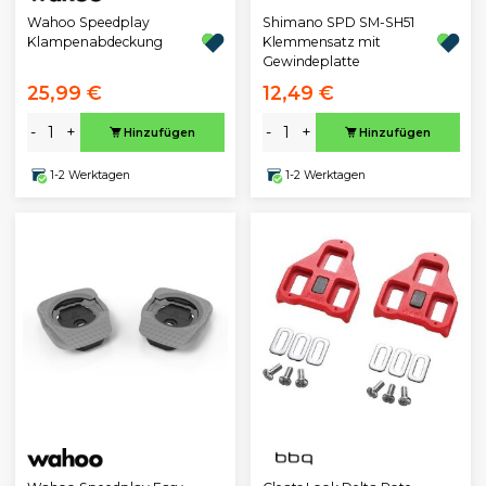
Wahoo Speedplay
Shimano SPD SM-SH51
Klampenabdeckung
Klemmensatz mit
Gewindeplatte
25,99 €
12,49 €
-
+
-
+
Hinzufügen
Hinzufügen
1-2 Werktagen
1-2 Werktagen