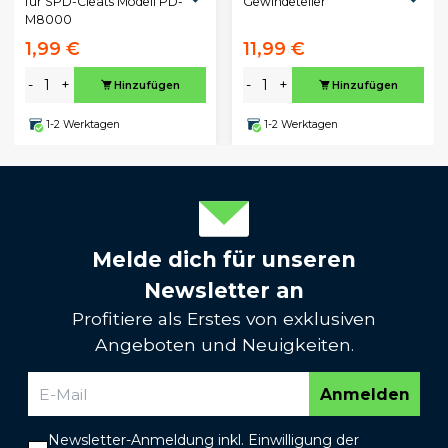
für SPD-Cleats Modell PD-
Gewindeteller
M8000
1,99 €
11,99 €
-
+
-
+
Hinzufügen
Hinzufügen
1-2 Werktagen
1-2 Werktagen
Melde dich für unseren
Newsletter an
Profitiere als Erstes von exklusiven
Angeboten und Neuigkeiten.
Anmelden
Newsletter-Anmeldung inkl. Einwilligung der