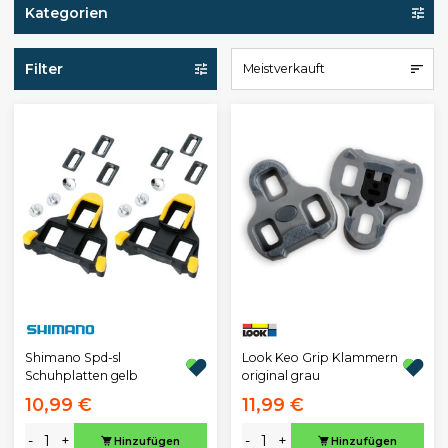
Kategorien
Filter
Meistverkauft
Shimano Spd-sl
Look Keo Grip Klammern
Schuhplatten gelb
original grau
10,99 €
11,99 €
-
+
-
+
Hinzufügen
Hinzufügen