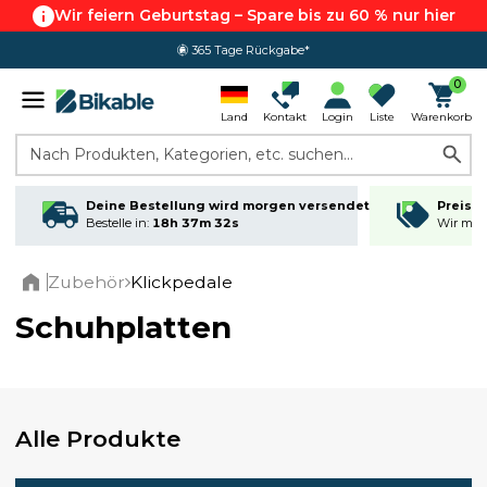
Wir feiern Geburtstag – Spare bis zu 60 % nur hier
365 Tage Rückgabe*
0
Land
Kontakt
Login
Liste
Warenkorb
Nach Produkten, Kategorien, etc. suchen...
Deine Bestellung wird morgen versendet
Preisga
Bestelle in:
18h 37m 31s
Wir matc
Zubehör
Klickpedale
Home
Schuhplatten
Alle Produkte