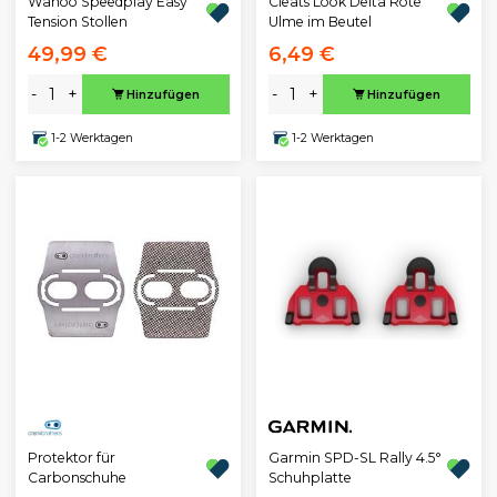
Wahoo Speedplay Easy
Cleats Look Delta Rote
Tension Stollen
Ulme im Beutel
49,99 €
6,49 €
-
+
-
+
Hinzufügen
Hinzufügen
1-2 Werktagen
1-2 Werktagen
Protektor für
Garmin SPD-SL Rally 4.5°
Carbonschuhe
Schuhplatte