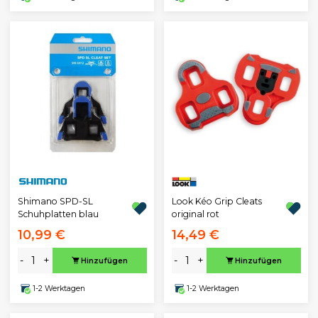
Shimano SPD-SL
Look Kéo Grip Cleats
Schuhplatten blau
original rot
10,99 €
14,49 €
-
+
-
+
Hinzufügen
Hinzufügen
1-2 Werktagen
1-2 Werktagen