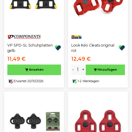
VP SPD-SL Schuhplatten
Look Kéo Cleats original
gelb
rot
11,49 €
12,49 €
-
+
Ansehen
Hinzufügen
Erwartet 20/10/2026
1-2 Werktagen