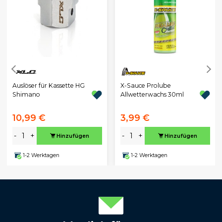
Auslöser für Kassette HG
X-Sauce Prolube
Shimano
Allwetterwachs 30ml
10,99 €
3,99 €
-
+
-
+
Hinzufügen
Hinzufügen
1-2 Werktagen
1-2 Werktagen