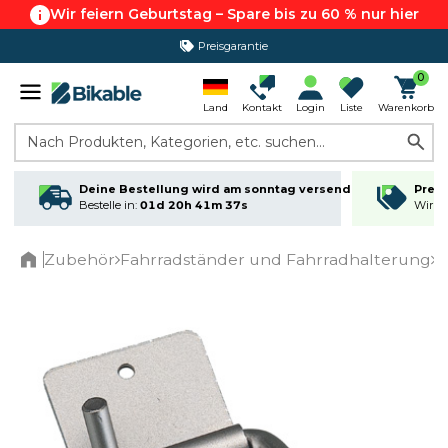
Wir feiern Geburtstag – Spare bis zu 60 % nur hier
Preisgarantie
365 Tage Rückgabe*
0
Land
Kontakt
Login
Liste
Warenkorb
Nach Produkten, Kategorien, etc. suchen...
Deine Bestellung wird am sonntag versendet
Preis
Bestelle in:
01d 20h 41m 37s
Wir ma
Zubehör
Fahrradständer und Fahrradhalterung
B
Home