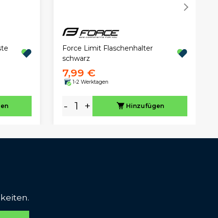
ste
Force Limit Flaschenhalter
schwarz
7,99 €
1-2 Werktagen
-
+
gen
Hinzufügen
keiten.