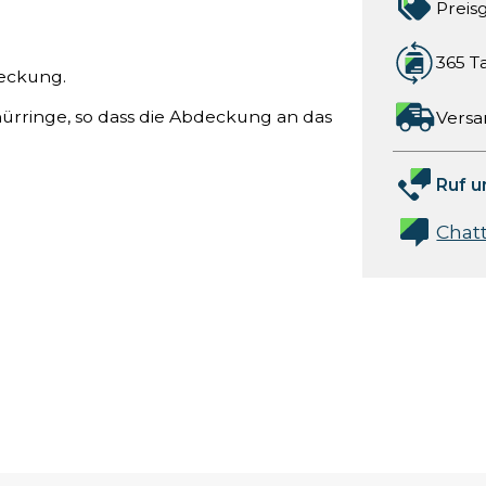
Preis
365 T
eckung.
ürringe, so dass die Abdeckung an das
Versa
Ruf u
Chat