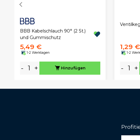
Ventilkeg
BBB Kabelschlauch 90° (2 St.)
und Gummischutz
5,49 €
1,29 €
1-2 Werktagen
1-2 Wer
-
+
-
+
Hinzufügen
Profit