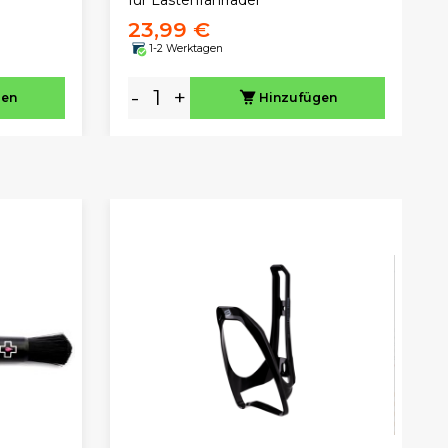
23,99 €
1-2 Werktagen
-
+
gen
Hinzufügen