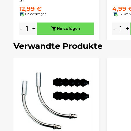
12,99 €
4,99 
1-2 Werktagen
1-2 Wer
-
+
-
+
Hinzufügen
Verwandte Produkte