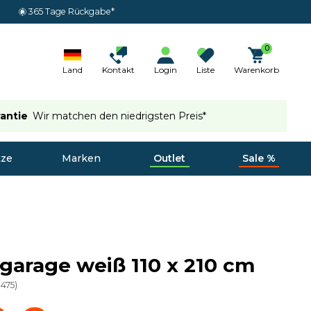
365 Tage Rückgabe*
0
Land
Kontakt
Login
Liste
Warenkorb
rantie
Wir matchen den niedrigsten Preis*
tze
Marken
Outlet
Sale %
garage weiß 110 x 210 cm
3475
)