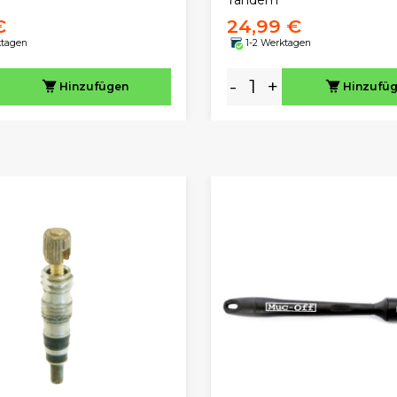
€
24,99 €
ktagen
1-2 Werktagen
-
+
Hinzufügen
Hinzufü