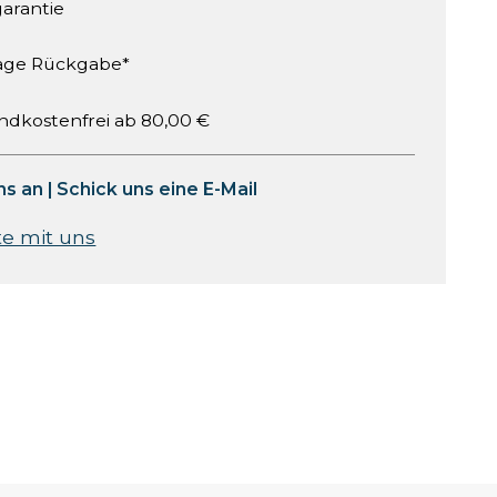
garantie
age Rückgabe*
ndkostenfrei ab 80,00 €
ns an
|
Schick uns eine E-Mail
te mit uns