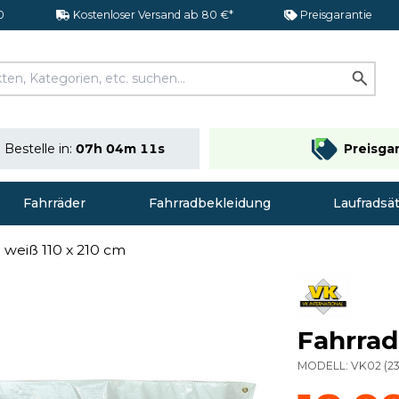
0
Kostenloser Versand ab 80 €*
Preisgarantie
Bestelle in:
07h 04m 10s
Preisga
Fahrräder
Fahrradbekleidung
Laufradsä
weiß 110 x 210 cm
Fahrrad
MODELL:
VK02
(
2