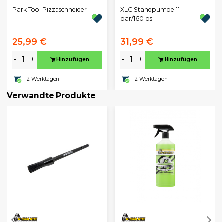
Park Tool Pizzaschneider
XLC Standpumpe 11
bar/160 psi
25,99 €
31,99 €
-
+
-
+
Hinzufügen
Hinzufügen
1-2 Werktagen
1-2 Werktagen
Verwandte Produkte