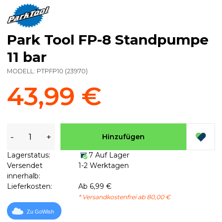
Park Tool FP-8 Standpumpe
11 bar
MODELL:
PTPFP10
(
23970
)
43,99 €
-
+
Hinzufügen
Lagerstatus:
7 Auf Lager
Versendet
1-2 Werktagen
innerhalb:
Lieferkosten:
Ab 6,99 €
* Versandkostenfrei ab 80,00 €
Zu GoWish