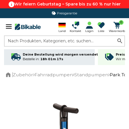
Wir feiern Geburtstag – Spare bis zu 60 % nur hier
Preisgarantie
365 Tage Rückgabe*
0
Land
Kontakt
Login
Liste
Warenkorb
Nach Produkten, Kategorien, etc. suchen...
Deine Bestellung wird morgen versendet
Preisga
Bestelle in:
18h 01m 16s
Wir matc
Zubehör
Fahrradpumpen
Standpumpen
Park To
Home