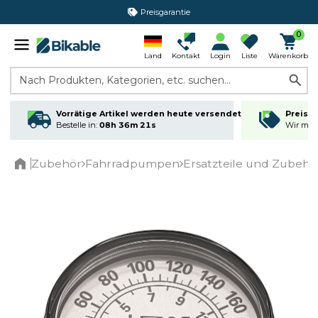
Preisgarantie
0
Land
Kontakt
Login
Liste
Warenkorb
Nach Produkten, Kategorien, etc. suchen...
Vorrätige Artikel werden heute versendet
Preisga
Bestelle in:
08h 36m 20s
Wir matc
Zubehör
Fahrradpumpen
Ersatzteile und Zubeh
Home