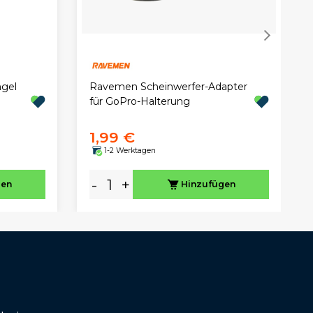
Ravemen Scheinwerfer-Adapter
ngel
für GoPro-Halterung
1,99 €
1-2 Werktagen
-
+
gen
Hinzufügen