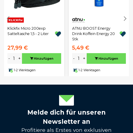
Klickfix Micro 200exp
ATNU BOOST Energy
Satteltasche 1,5 - 2 Liter
Drink Koffein Energy 20
Stk
27,99 €
5,49 €
-
+
-
+
Hinzufügen
Hinzufügen
1-2 Werktagen
1-2 Werktagen
Melde dich für unseren
Newsletter an
Profitiere als Erstes von exklusiven