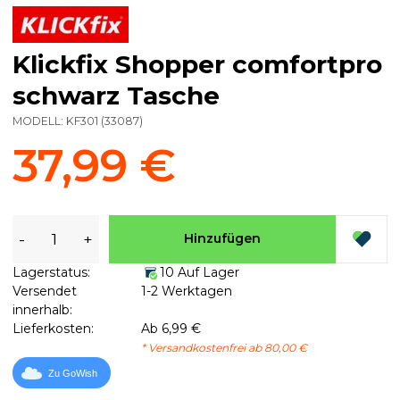
Klickfix Shopper comfortpro
schwarz Tasche
MODELL:
KF301
(
33087
)
37,99 €
-
+
Hinzufügen
Lagerstatus:
10 Auf Lager
Versendet
1-2 Werktagen
innerhalb:
Lieferkosten:
Ab 6,99 €
* Versandkostenfrei ab 80,00 €
Zu GoWish