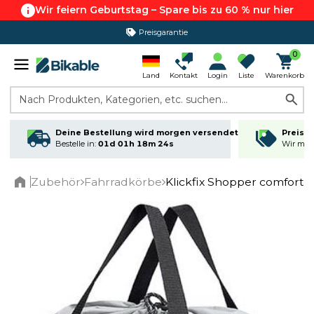
Wir feiern Geburtstag – Spare bis zu 60 % nur hier
Preisgarantie
0
Land
Kontakt
Login
Liste
Warenkorb
Nach Produkten, Kategorien, etc. suchen...
Deine Bestellung wird morgen versendet
Preisga
Bestelle in:
01d 01h 18m 24s
Wir matc
Zubehör
Fahrradkörbe
Klickfix Shopper comfortp
Home