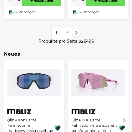
-
+
-
+
Hinzufügen
Hinzufügen
1-2 Werktagen
1-2 Werktagen
1
Produkte pro Seite:
32
64
96
Neues
Bliz Vision Large
Bliz P006 Large
Fahrradbrille
Fahrradbrille transparent
mattschwarz/smoke/blue
pink/braun/rosa multi