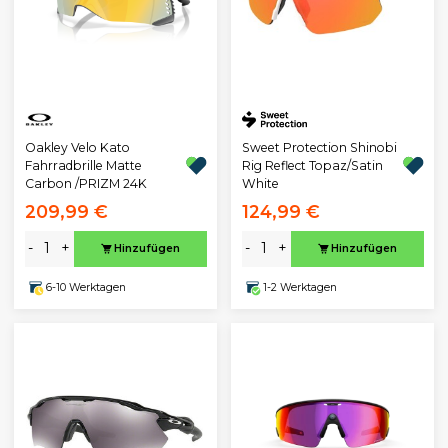
Oakley Velo Kato
Sweet Protection Shinobi
Fahrradbrille Matte
Rig Reflect Topaz/Satin
Carbon /PRIZM 24K
White
209,99 €
124,99 €
-
+
-
+
Hinzufügen
Hinzufügen
6-10 Werktagen
1-2 Werktagen