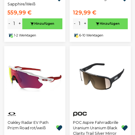
Sapphire/Weiß
559,99 €
129,99 €
-
+
-
+
Hinzufügen
Hinzufügen
1-2 Werktagen
6-10 Werktagen
Oakley Radar EV Path
POC Aspire Fahrradbrille
Prizm Road rot/weiß
Uranium Uranium Black
Clarity Trail Silver Mirror