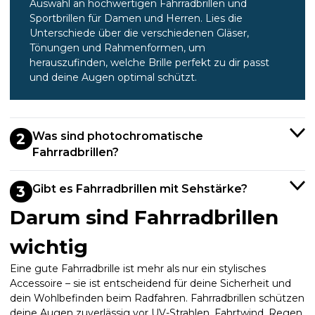
Auswahl an hochwertigen Fahrradbrillen und
Sportbrillen für Damen und Herren. Lies die
Unterschiede über die verschiedenen Gläser,
Tönungen und Rahmenformen, um
herauszufinden, welche Brille perfekt zu dir passt
und deine Augen optimal schützt.
Was sind photochromatische
2
Fahrradbrillen?
Gibt es Fahrradbrillen mit Sehstärke?
3
Darum sind Fahrradbrillen
wichtig
Eine gute Fahrradbrille ist mehr als nur ein stylisches
Accessoire – sie ist entscheidend für deine Sicherheit und
dein Wohlbefinden beim Radfahren. Fahrradbrillen schützen
deine Augen zuverlässig vor UV-Strahlen, Fahrtwind, Regen,