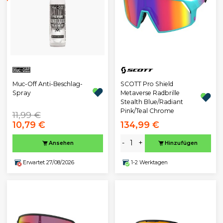
Muc-Off Anti-Beschlag-
SCOTT Pro Shield
Spray
Metaverse Radbrille
Stealth Blue/Radiant
Pink/Teal Chrome
11,99 €
10,79 €
134,99 €
-
+
Ansehen
Hinzufügen
Erwartet 27/08/2026
1-2 Werktagen