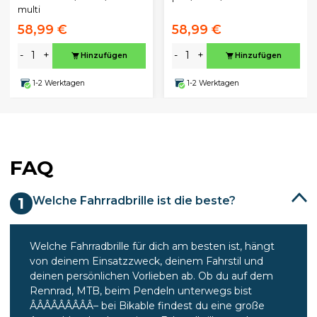
multi
58,99 €
58,99 €
-
+
-
+
Hinzufügen
Hinzufügen
1-2 Werktagen
1-2 Werktagen
FAQ
Welche Fahrradbrille ist die beste?
1
Welche Fahrradbrille für dich am besten ist, hängt
von deinem Einsatzzweck, deinem Fahrstil und
deinen persönlichen Vorlieben ab. Ob du auf dem
Rennrad, MTB, beim Pendeln unterwegs bist
ÂÂÂÂÂÂÂÂÂ– bei Bikable findest du eine große