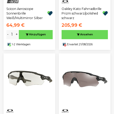
Scicon Aeroscope
Oakley Kato Fahrradbrille
Sonnenbrille
Prizm schwarz/polished
Weiß/Multimirror Silber
schwarz
64,99 €
205,99 €
-
+
Hinzufügen
Ansehen
1-2 Werktagen
Erwartet 21/08/2026