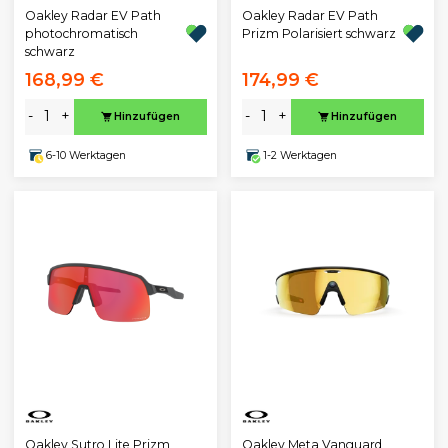
Oakley Radar EV Path
Oakley Radar EV Path
photochromatisch
Prizm Polarisiert schwarz
schwarz
168,99 €
174,99 €
-
+
-
+
Hinzufügen
Hinzufügen
6-10 Werktagen
1-2 Werktagen
Oakley Sutro Lite Prizm
Oakley Meta Vanguard