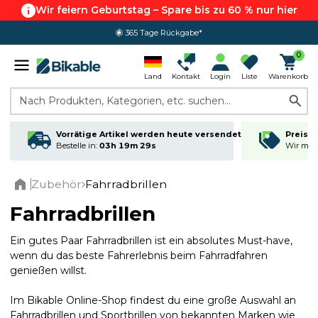
Wir feiern Geburtstag – Spare bis zu 60 % nur hier
365 Tage Rückgabe*
4.8 von 5.0
0
Land
Kontakt
Login
Liste
Warenkorb
Nach Produkten, Kategorien, etc. suchen...
Vorrätige Artikel werden heute versendet
Preisga
Bestelle in:
03h 19m 28s
Wir matc
Zubehör
Fahrradbrillen
Home
Fahrradbrillen
Ein gutes Paar Fahrradbrillen ist ein absolutes Must-have,
wenn du das beste Fahrerlebnis beim Fahrradfahren
genießen willst.
Im Bikable Online-Shop findest du eine große Auswahl an
Fahrradbrillen und Sportbrillen von bekannten Marken wie