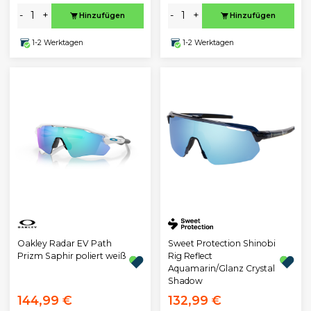
-
+
-
+
Hinzufügen
Hinzufügen
1-2 Werktagen
1-2 Werktagen
Oakley Radar EV Path
Sweet Protection Shinobi
Prizm Saphir poliert weiß
Rig Reflect
Aquamarin/Glanz Crystal
Shadow
144,99 €
132,99 €