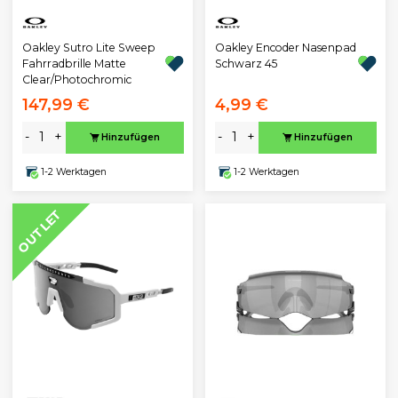
Oakley Sutro Lite Sweep
Oakley Encoder Nasenpad
Fahrradbrille Matte
Schwarz 45
Clear/Photochromic
147,99 €
4,99 €
-
+
-
+
Hinzufügen
Hinzufügen
1-2 Werktagen
1-2 Werktagen
OUTLET