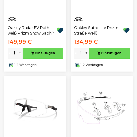
Oakley Radar EV Path
Oakley Sutro Lite Prizm
weiß Prizm Snow Saphir
Straße Weiß
149,99 €
134,99 €
-
+
-
+
Hinzufügen
Hinzufügen
1-2 Werktagen
1-2 Werktagen