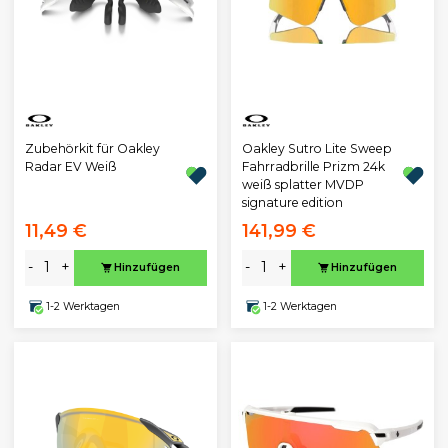
Zubehörkit für Oakley
Oakley Sutro Lite Sweep
Radar EV Weiß
Fahrradbrille Prizm 24k
weiß splatter MVDP
signature edition
11,49 €
141,99 €
-
+
-
+
Hinzufügen
Hinzufügen
1-2 Werktagen
1-2 Werktagen