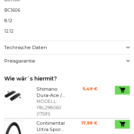
BC1606
8.12
12.12
Technische Daten
Preisgarantie
Wie wär´s hiermit?
Shimano
5,49 €
Dura-Ace /
Ultegra 105
MODELL:
Bremsbelä
Y8L298060
ge
(
17591
)
Continental
17,99 €
Ultra Sport