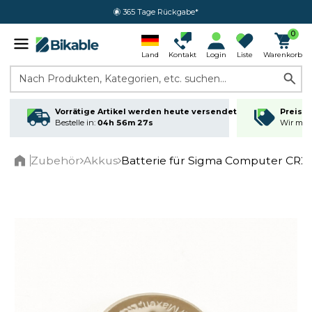
365 Tage Rückgabe*
0
Land
Kontakt
Login
Liste
Warenkorb
Nach Produkten, Kategorien, etc. suchen...
Vorrätige Artikel werden heute versendet
Preisga
Bestelle in:
04h 56m 27s
Wir matc
Zubehör
Akkus
Batterie für Sigma Computer CR2
Home