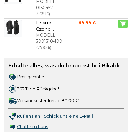
III Faltreifen
MODELL:
700x25C
0150457
(
56816
)
Hestra
69,99 €
Czone
Mistral 5-
MODELL:
Finger-
3001310-100
Radhandsc
(
77926
)
huh
Schwarz
Erhalte alles, was du brauchst bei Bikable
Preisgarantie
365 Tage Rückgabe*
Versandkostenfrei ab 80,00 €
Ruf uns an
|
Schick uns eine E-Mail
Chatte mit uns