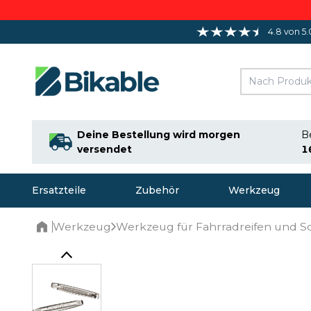
4.8 von 5.
Deine Bestellung wird morgen
Be
versendet
1
Ersatzteile
Zubehör
Werkzeug
Werkzeug
Werkzeug für Fahrradreifen und S
Home