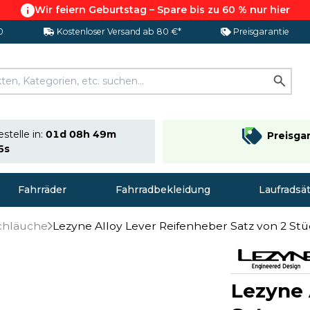
Wir feiern Geburtstag – Spare bis zu 60 % nur hier
0
Kostenloser Versand ab 80 €*
Preisgarantie
stelle in:
01d 08h 49m
Preisga
6s
Fahrräder
Fahrradbekleidung
Laufradsä
chläuche
Lezyne Alloy Lever Reifenheber Satz von 2 St
Lezyne 