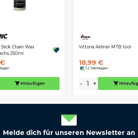
Slick Chain Wax
Vittoria Airliner MTB tool
achs 250ml
 €
18,99 €
ktagen
1-2 Werktagen
-
+
Hinzufügen
Hinzufü
Melde dich für unseren Newsletter an