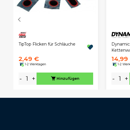
TipTop Flicken für Schläuche
Dynamic 
Kettenw
2,49 €
14,99
1-2 Werktagen
1-2 Wer
-
+
-
+
Hinzufügen