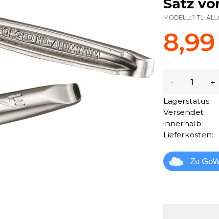
Satz vo
MODELL:
1-TL-AL
8,99
-
+
Lagerstatus:
Versendet
innerhalb:
Lieferkosten:
Zu GoW