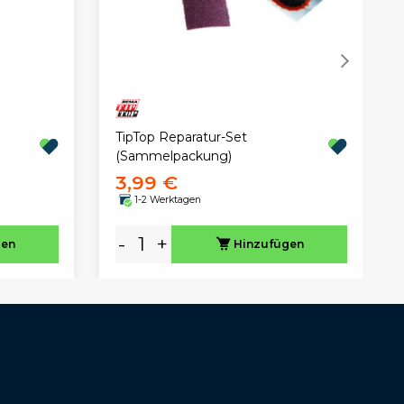
TipTop Reparatur-Set
(Sammelpackung)
3,99 €
1-2 Werktagen
-
+
gen
Hinzufügen