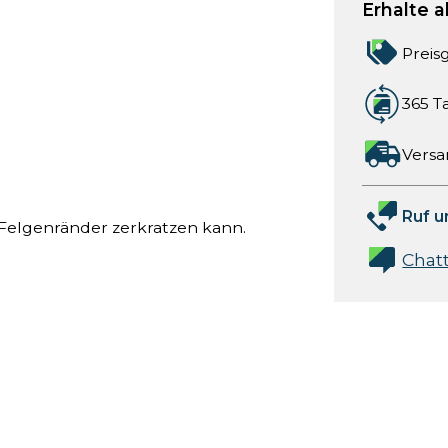
Erhalte a
Preis
365 T
Versa
Ruf u
 Felgenränder zerkratzen kann.
Chat