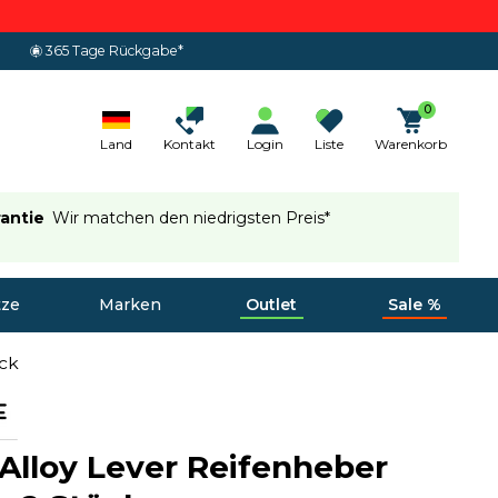
365 Tage Rückgabe*
0
Land
Kontakt
Login
Liste
Warenkorb
rantie
Wir matchen den niedrigsten Preis*
tze
Marken
Outlet
Sale %
ück
Alloy Lever Reifenheber