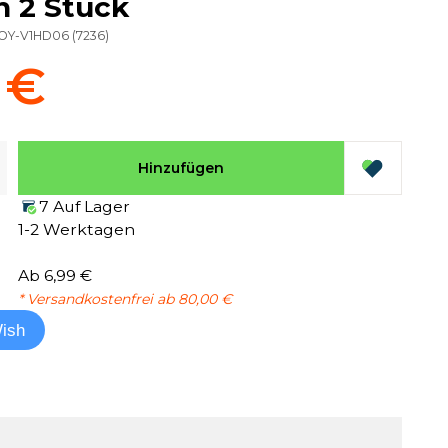
n 2 Stück
LOY-V1HD06
(
7236
)
 €
Hinzufügen
7 Auf Lager
1-2 Werktagen
Ab 6,99 €
* Versandkostenfrei ab 80,00 €
ish