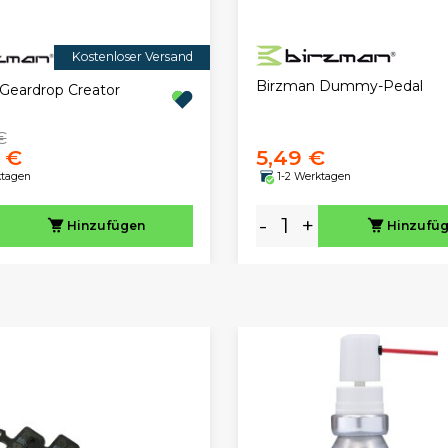
Kostenloser Versand
Birzman Dummy-Pedal
Geardrop Creator
€
 €
5,49 €
ktagen
1-2 Werktagen
-
+
Hinzufügen
Hinzufü