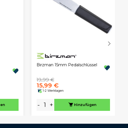
Birzman 15mm Pedalschlüssel
19,99 €
15,99 €
1-2 Werktagen
-
+
gen
Hinzufügen