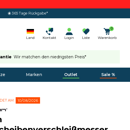
365 Tage Rückgabe*
0
Land
Kontakt
Login
Liste
Warenkorb
rantie
Wir matchen den niedrigsten Preis*
tze
Marken
Outlet
Sale %
NDET AM
10/08/2026
n
cheibenverschleißmesser