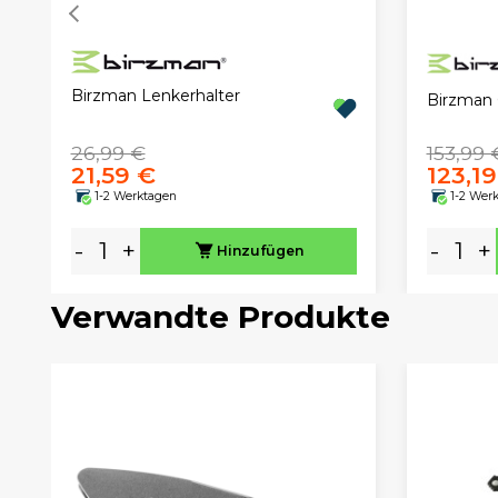
Birzman Lenkerhalter
Birzman 
26,99 €
153,99 
21,59 €
123,19
1-2 Werktagen
1-2 Wer
-
+
-
+
Hinzufügen
Verwandte Produkte