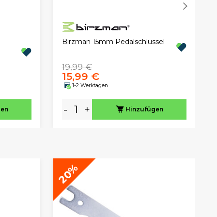
Birzman 15mm Pedalschlüssel
19,99 €
15,99 €
1-2 Werktagen
-
+
gen
Hinzufügen
20%