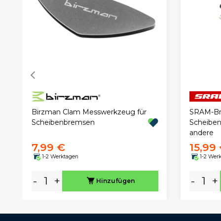
Birzman Clam Messwerkzeug für
SRAM-Br
Scheibenbremsen
Scheiben
andere
7,99 €
15,99
1-2 Werktagen
1-2 Wer
-
+
-
+
Hinzufügen