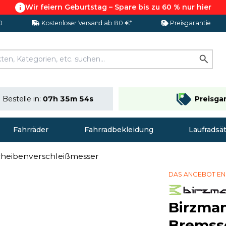
Wir feiern Geburtstag – Spare bis zu 60 % nur hier
0
Kostenloser Versand ab 80 €*
Preisgarantie
Bestelle in:
07h 35m 53s
Preisga
Fahrräder
Fahrradbekleidung
Laufradsä
heibenverschleißmesser
DAS ANGEBOT E
Birzma
Bremss