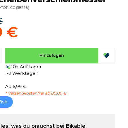
OTOR-CC
(
58228
)
€
9 €
Hinzufügen
10+ Auf Lager
1-2 Werktagen
Ab 6,99 €
* Versandkostenfrei ab 80,00 €
ish
lles, was du brauchst bei Bikable