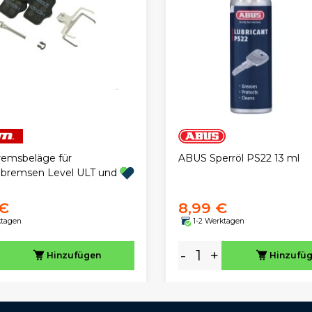
emsbeläge für
ABUS Sperröl PS22 13 ml
bremsen Level ULT und
 €
8,99 €
ktagen
1-2 Werktagen
-
+
Hinzufügen
Hinzufü