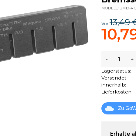
MODELL:
BM19-R
13,49 
Vor
10,7
-
+
Lagerstatus:
Versendet
innerhalb:
Lieferkosten:
Zu GoW
Erhalte a