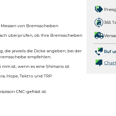
Preis
365 T
um Messen von Bremsscheiben
fach überprüfen, ob Ihre Bremsscheiben
Versa
, die jeweils die Dicke angeben, bei der
Ruf u
 Bremsscheibe empfehlen.
Chat
5 mm ist, wenn es eine Shimano ist.
a, Hope, Tektro und TRP
äzision CNC-gefräst ist.