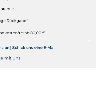
garantie
age Rückgabe*
ndkostenfrei ab 80,00 €
ns an
|
Schick uns eine E-Mail
te mit uns